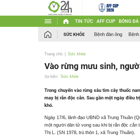
TIN TỨC
AFF CUP
BÓNG ĐÁ
Bệnh đàn ông
Bệnh
SỨC KHỎE
Trang chủ
Sức khỏe
Vào rừng mưu sinh, người
Sức khỏe
Sự kiện:
Trong chuyến vào rừng sâu tìm cây thuốc nam
may bị rắn độc cắn. Sau gần một ngày điều trị
khó.
Ngày 17/6, lãnh đạo UBND xã Trung Thuần (Quả
một người dân tử vong sau khi bị rắn độc cắn 
Thị L. (SN 1978, trú thôn 1, xã Trung Thuần).