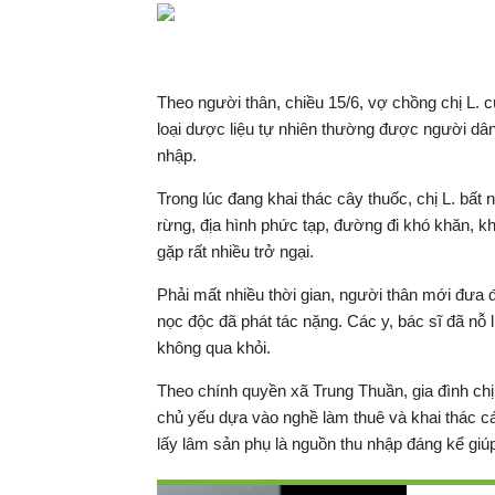
Theo người thân, chiều 15/6, vợ chồng chị L. c
loại dược liệu tự nhiên thường được người dân
nhập.
Trong lúc đang khai thác cây thuốc, chị L. bất
rừng, địa hình phức tạp, đường đi khó khăn, kh
gặp rất nhiều trở ngại.
Phải mất nhiều thời gian, người thân mới đưa đ
nọc độc đã phát tác nặng. Các y, bác sĩ đã nỗ 
không qua khỏi.
Theo chính quyền xã Trung Thuần, gia đình ch
chủ yếu dựa vào nghề làm thuê và khai thác c
lấy lâm sản phụ là nguồn thu nhập đáng kể giúp