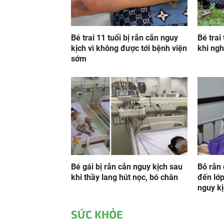
Bé trai 11 tuổi bị rắn cắn nguy
Bé trai
kịch vì không được tới bệnh viện
khi ngh
sớm
Bé gái bị rắn cắn nguy kịch sau
Bỏ rắn
khi thầy lang hút nọc, bó chân
đến lớp
nguy k
SỨC KHỎE