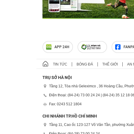
APP 24H
FANP
TIN TỨC
BÓNG ĐÁ
THẾ GIỚI
AN 
TRỤ SỞ HÀ NỘI
Tầng 12, Tòa nhà Geleximco , 36 Hoàng Cầu, Phườ
Điện thoại: (84-24) 73 00 24 24 | (84-24) 35 12 18 0
Fax: 0243 512 1804
CHI NHÁNH TP.HỒ CHÍ MINH
Tầng 11, Cao ốc 123-127 Võ Văn Tần, phường Xuân
Điện thoại: (84-28) 73 00 24 24