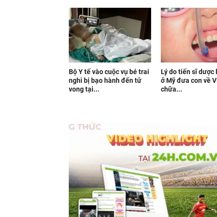
Bộ Y tế vào cuộc vụ bé trai
Lý do tiến sĩ dược
nghi bị bạo hành đến tử
ở Mỹ đưa con về 
vong tại...
chữa...