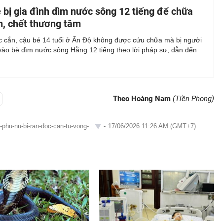
 bị gia đình dìm nước sông 12 tiếng để chữa
n, chết thương tâm
ộc cắn, cậu bé 14 tuổi ở Ấn Độ không được cứu chữa mà bị người
 vào bè dìm nước sông Hằng 12 tiếng theo lời pháp sư, dẫn đến
.
Theo Hoàng Nam
(Tiền Phong)
phu-nu-bi-ran-doc-can-tu-vong-...
-
17/06/2026 11:26 AM (GMT+7)