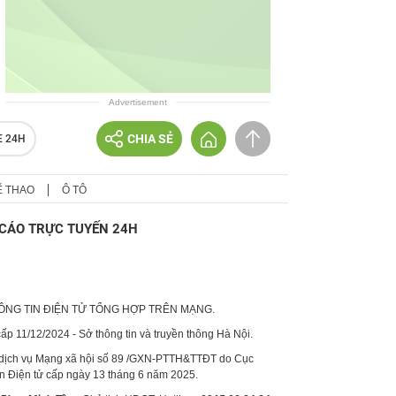
Advertisement
CHIA SẺ
E 24H
Ể THAO
Ô TÔ
CÁO TRỰC TUYẾN 24H
HÔNG TIN ĐIỆN TỬ TỔNG HỢP TRÊN MẠNG.
p 11/12/2024 - Sở thông tin và truyền thông Hà Nội.
 dịch vụ Mạng xã hội số 89 /GXN-PTTH&TTĐT do Cục
in Điện tử cấp ngày 13 tháng 6 năm 2025.