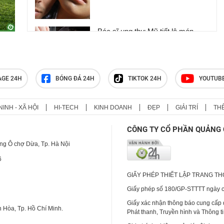
Bác sĩ ung thư Mỹ tiết lộ món
không bao giờ ăn
AGE 24H
BÓNG ĐÁ 24H
TIKTOK 24H
YOUTUB
Người đàn ông 66 tuổi mắc ung
thư trực tràng từ dấu hiệu nhiều
người hay bỏ qua
NINH - XÃ HỘI
HI-TECH
KINH DOANH
ĐẸP
GIẢI TRÍ
TH
CÔNG TY CỔ PHẦN QUẢNG 
ng Ô chợ Dừa, Tp. Hà Nội
6
GIẤY PHÉP THIẾT LẬP TRANG T
Giấy phép số 180/GP-STTTT ngày cấ
Giấy xác nhận thông báo cung cấp
 Hòa, Tp. Hồ Chí Minh.
Phát thanh, Truyền hình và Thông t