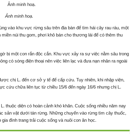
Ảnh minh hoạ.
ùng vào khu vực rừng sâu trên địa bàn để tìm hái cây rau ráu, một
 miền núi thu gom, phơi khô bán cho thương lái để có thêm thu
 ngờ bị một con rắn độc cắn. Khu vực xảy ra sự việc nằm sâu trong
ông có sóng điện thoại nên việc liên lạc và đưa nạn nhân ra ngoài
ược chị L. đến cơ sở y tế để cấp cứu. Tuy nhiên, khi nhập viện,
lực cứu chữa liên tục từ chiều 15/6 đến ngày 16/6 nhưng chị L.
ị L. thuộc diện có hoàn cảnh khó khăn. Cuộc sống nhiều năm nay
ác sản vật dưới tán rừng. Những chuyến vào rừng tìm cây thuốc,
 gia đình trang trải cuộc sống và nuôi con ăn học.