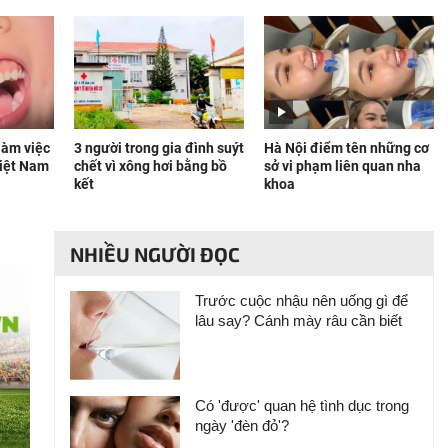
 làm việc
3 người trong gia đình suýt
Hà Nội điểm tên những cơ
Việt Nam
chết vì xông hơi bằng bồ
sở vi phạm liên quan nha
kết
khoa
NHIỀU NGƯỜI ĐỌC
Trước cuộc nhậu nên uống gì để
lâu say? Cánh mày râu cần biết
Có 'được' quan hệ tình dục trong
ngày 'đèn đỏ'?