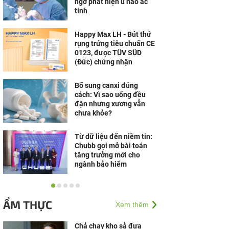
ngờ phát hiện u não ác
tính
Happy Max LH - Bút thử
rụng trứng tiêu chuẩn CE
0123, được TÜV SÜD
(Đức) chứng nhận
Bổ sung canxi đúng
cách: Vì sao uống đều
đặn nhưng xương vẫn
chưa khỏe?
Từ dữ liệu đến niềm tin:
Chubb gợi mở bài toán
tăng trưởng mới cho
ngành bảo hiểm
Bệnh viện Ung Bướu
TP.HCM và Gene
ẨM THỰC
Xem thêm
Solutions hợp tác ứng
dụng công nghệ gen
trong phòng,...
Chả chay kho sả đưa