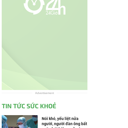
Advertisement
TIN TỨC SỨC KHOẺ
Nói khó, yếu liệt nửa
người, người đàn ông bất