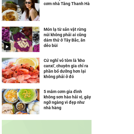
cơm nhà Tăng Thanh Hà
Món lạ từ sản vật rừng
núi không phải ai cũng
dám thử ở Tây Bắc, ăn
dẻo bùi
Cứ nghĩ vỏ tôm là 'kho
canxi', chuyên gia chỉ ra
phần bổ dưỡng hơn lại
không phải ở đó
5 mâm cơm gia đình
không sơn hào hải vị, gây
ngỡ ngàng vì đẹp như
nhà hàng