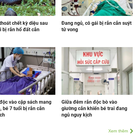
 thoát chết kỳ diệu sau
Đang ngủ, cô gái bị rắn cắn suýt
i bị rắn hổ đất cắn
tử vong
 độc vào cặp sách mang
Giữa đêm rắn độc bò vào
, bé 7 tuổi bị rắn cắn
giường cắn khiến bé trai đang
ịch
ngủ nguy kịch
Xem thêm