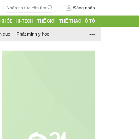
Đăng nhập
 KHỎE
HI-TECH
THẾ GIỚI
THỂ THAO
Ô TÔ
h dục
Phát minh y học