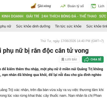
Đoán tỷ số
Lịch
KINH DOANH
GIẢI TRÍ
24H THÍCH BÓNG ĐÁ - THỂ THAO
SỨC
 phụ nữ
Sức khỏe dinh dưỡng
Tin tức sức khỏe
Sức khỏe tìn
Thứ Tư, ngày 17/06/2026 14:40 PM (GMT+7)
 phụ nữ bị rắn độc cắn tử vong
LƯU BÀI
CHIA SẺ
 để kiếm thêm thu nhập, một phụ nữ ở miền núi Quảng Trị không
, nạn nhân đã không qua khỏi, để lại nỗi đau cho gia đình nghèo
ng Trị) xác nhận, trên địa bàn vừa xảy ra vụ việc thương tâm khi
trong lúc vào rừng khai thác cây thuốc nam. Nạn nhân là chị Phan