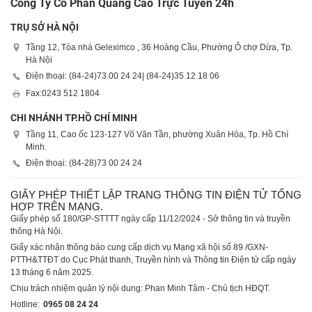
Công Ty Cổ Phần Quảng Cáo Trực Tuyến 24h
TRỤ SỞ HÀ NỘI
Tầng 12, Tòa nhà Geleximco , 36 Hoàng Cầu, Phường Ô chợ Dừa, Tp.
Hà Nội
Điện thoại: (84-24)
73 00 24 24
| (84-24)
35 12 18 06
Fax:
0243 512 1804
CHI NHÁNH TP.HỒ CHÍ MINH
Tầng 11, Cao ốc 123-127 Võ Văn Tần, phường Xuân Hòa, Tp. Hồ Chí
Minh.
Điện thoại: (84-28)
73 00 24 24
GIẤY PHÉP THIẾT LẬP TRANG THÔNG TIN ĐIỆN TỬ TỔNG
HỢP TRÊN MẠNG.
Giấy phép số 180/GP-STTTT ngày cấp 11/12/2024 - Sở thông tin và truyền
thông Hà Nội.
Giấy xác nhận thông báo cung cấp dịch vụ Mạng xã hội số 89 /GXN-
PTTH&TTĐT do Cục Phát thanh, Truyền hình và Thông tin Điện tử cấp ngày
13 tháng 6 năm 2025.
Chịu trách nhiệm quản lý nội dung: Phan Minh Tâm - Chủ tịch HĐQT.
Hotline:
0965 08 24 24