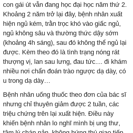
con gái út vẫn đang học đại học năm thứ 2.
Khoảng 2 năm trở lại đây, bệnh nhân xuất
hiện ngủ kém, trằn trọc khó vào giấc ngủ,
ngủ không sâu và thường thức dậy sớm
(khoảng 4h sáng), sau đó không thể ngủ lại
được. Kèm theo đó là tình trạng nóng rát
thượng vị, lan sau lưng, đau tức.... đi khám
nhiều nơi chẩn đoán trào ngược dạ dày, có
u trong dạ dày…
Bệnh nhân uống thuốc theo đơn của bác sĩ
nhưng chỉ thuyên giảm được 2 tuần, các
triệu chứng trên lại xuất hiện. Điều này
khiến bệnh nhân lo nghĩ mình bị ung thư,
tâm lý chán nản, không hứng thú giao tiếp