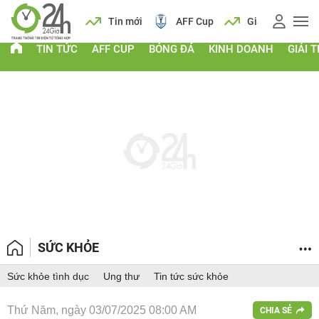
 vàng
Lịch
Tin mới
AFF Cup
Giá vàng
TIN TỨC
AFF CUP
BÓNG ĐÁ
KINH DOANH
GIẢI T
SỨC KHỎE
Sức khỏe tình dục
Ung thư
Tin tức sức khỏe
Thứ Năm, ngày 03/07/2025 08:00 AM
CHIA SẺ