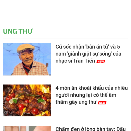
UNG THƯ
Cú sốc nhận 'bản án tử' và 5
năm 'giành giật sự sống' của
nhạc sĩ Trần Tiến
4 món ăn khoái khẩu của nhiều
người nhưng lại có thể âm
thầm gây ung thư
Chấm đen ở lòng bàn tay: Dấu