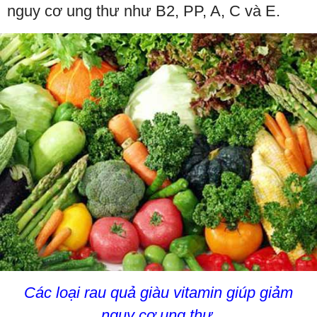
nguy cơ ung thư như B2, PP, A, C và E.
Các loại rau quả giàu vitamin giúp giảm
nguy cơ ung thư.