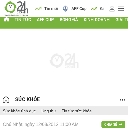
 vàng
Lịch
Tin mới
AFF Cup
Giá vàng
TIN TỨC
AFF CUP
BÓNG ĐÁ
KINH DOANH
GIẢI T
SỨC KHỎE
Sức khỏe tình dục
Ung thư
Tin tức sức khỏe
Chủ Nhật, ngày 12/08/2012 11:00 AM
CHIA SẺ