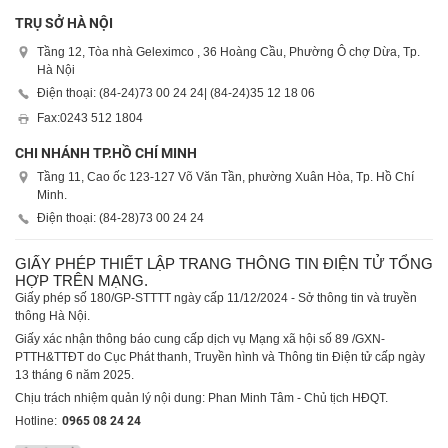
TRỤ SỞ HÀ NỘI
Tầng 12, Tòa nhà Geleximco , 36 Hoàng Cầu, Phường Ô chợ Dừa, Tp.
Hà Nội
Điện thoại: (84-24)
73 00 24 24
| (84-24)
35 12 18 06
Fax:
0243 512 1804
CHI NHÁNH TP.HỒ CHÍ MINH
Tầng 11, Cao ốc 123-127 Võ Văn Tần, phường Xuân Hòa, Tp. Hồ Chí
Minh.
Điện thoại: (84-28)
73 00 24 24
GIẤY PHÉP THIẾT LẬP TRANG THÔNG TIN ĐIỆN TỬ TỔNG
HỢP TRÊN MẠNG.
Giấy phép số 180/GP-STTTT ngày cấp 11/12/2024 - Sở thông tin và truyền
thông Hà Nội.
Giấy xác nhận thông báo cung cấp dịch vụ Mạng xã hội số 89 /GXN-
PTTH&TTĐT do Cục Phát thanh, Truyền hình và Thông tin Điện tử cấp ngày
13 tháng 6 năm 2025.
Chịu trách nhiệm quản lý nội dung: Phan Minh Tâm - Chủ tịch HĐQT.
Hotline:
0965 08 24 24