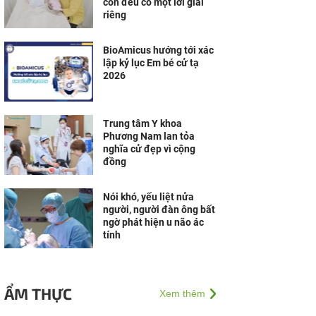
con đều có một lời giải
riêng
BioAmicus hướng tới xác
lập kỷ lục Em bé cử tạ
2026
Trung tâm Y khoa
Phương Nam lan tỏa
nghĩa cử đẹp vì cộng
đồng
Nói khó, yếu liệt nửa
người, người đàn ông bất
ngờ phát hiện u não ác
tính
ẨM THỰC
Xem thêm