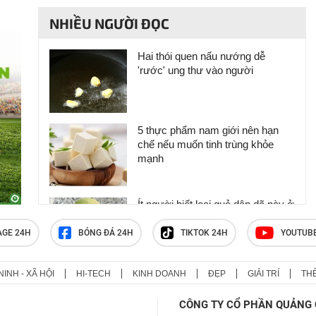
NHIỀU NGƯỜI ĐỌC
Hai thói quen nấu nướng dễ
'rước' ung thư vào người
5 thực phẩm nam giới nên hạn
chế nếu muốn tinh trùng khỏe
mạnh
Ít người biết loại quả dân dã này ở
Việt Nam lại mang nhiều lợi ích
cho sức khỏe
AGE 24H
BÓNG ĐÁ 24H
TIKTOK 24H
YOUTUB
NINH - XÃ HỘI
HI-TECH
KINH DOANH
ĐẸP
GIẢI TRÍ
TH
Người đàn ông suy thận mạn
nguy kịch sau thói quen nhiều
CÔNG TY CỔ PHẦN QUẢNG 
người Việt nghĩ là 'càng ăn càng