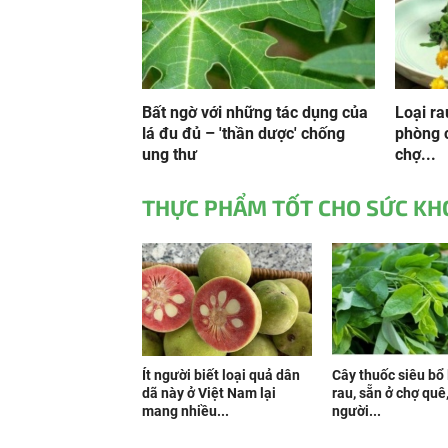
Bất ngờ với những tác dụng của
Loại ra
lá đu đủ – 'thần dược' chống
phòng 
ung thư
chợ...
THỰC PHẨM TỐT CHO SỨC KH
Ít người biết loại quả dân
Cây thuốc siêu bổ 
dã này ở Việt Nam lại
rau, sẵn ở chợ quê
mang nhiều...
người...