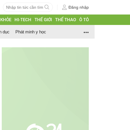
Đăng nhập
 KHỎE
HI-TECH
THẾ GIỚI
THỂ THAO
Ô TÔ
h dục
Phát minh y học