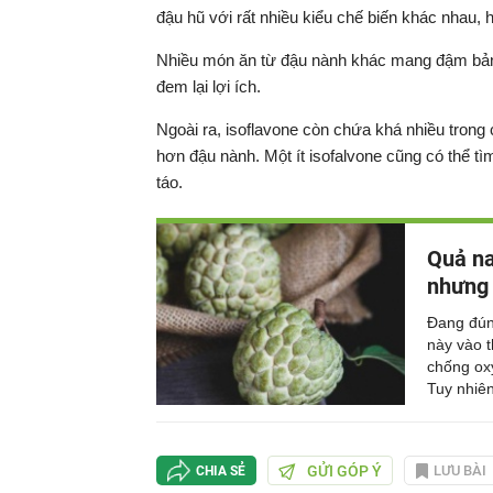
đậu hũ với rất nhiều kiểu chế biến khác nhau,
Nhiều món ăn từ đậu nành khác mang đậm bản 
đem lại lợi ích.
Ngoài ra, isoflavone còn chứa khá nhiều trong c
hơn đậu nành. Một ít isofalvone cũng có thể tìm 
táo.
Quả na
nhưng 
Đang đún
này vào 
chống oxy
Tuy nhiên
GỬI GÓP Ý
LƯU BÀI
CHIA SẺ