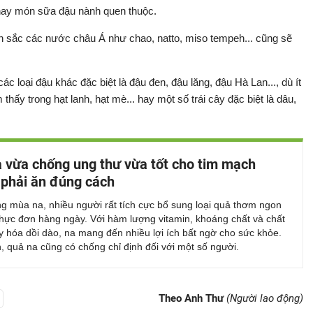
 hay món sữa đậu nành quen thuộc.
sắc các nước châu Á như chao, natto, miso tempeh... cũng sẽ
ác loại đậu khác đặc biệt là đậu đen, đậu lăng, đậu Hà Lan..., dù ít
thấy trong hạt lanh, hạt mè... hay một số trái cây đặc biệt là dâu,
 vừa chống ung thư vừa tốt cho tim mạch
phải ăn đúng cách
g mùa na, nhiều người rất tích cực bổ sung loại quả thơm ngon
thực đơn hàng ngày. Với hàm lượng vitamin, khoáng chất và chất
 hóa dồi dào, na mang đến nhiều lợi ích bất ngờ cho sức khỏe.
, quả na cũng có chống chỉ định đối với một số người.
Theo Anh Thư
(Người lao động)