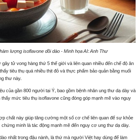
àm lượng isoflavone dồi dào - Minh họa AI: Anh Thư
ư gây tử vong hàng thứ 5 thế giới và liên quan nhiều đến chế độ ăn
thấy tiêu thụ quá nhiều thịt đỏ và thực phẩm bảo quản bằng muối
ng thư này.
iệu của gần 800 người tại Ý, bao gồm bệnh nhân ung thư dạ dày và
thấy mức tiêu thụ isoflavone cũng đóng góp mạnh mẽ vào nguy
p chất này giúp tăng cường một số cơ chế liên quan đế sự khỏe
c chứng minh là tác động mạnh mẽ đến nguy cơ ung thư dạ dày.
 dào nhất trong đậu nành, là thứ mà người Việt hay dùng để làm