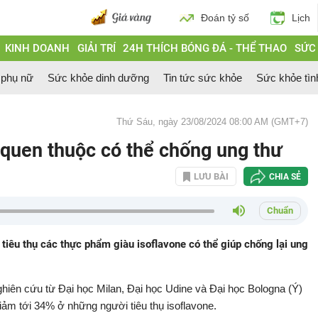
Đoán tỷ số
Lịch
KINH DOANH
GIẢI TRÍ
24H THÍCH BÓNG ĐÁ - THỂ THAO
SỨC
 phụ nữ
Sức khỏe dinh dưỡng
Tin tức sức khỏe
Sức khỏe tìn
Thứ Sáu, ngày 23/08/2024 08:00 AM (GMT+7)
 quen thuộc có thể chống ung thư
LƯU BÀI
CHIA SẺ
Chuẩn
iêu thụ các thực phẩm giàu isoflavone có thể giúp chống lại ung
nghiên cứu từ Đại học Milan, Đại học Udine và Đại học Bologna (Ý)
ảm tới 34% ở những người tiêu thụ isoflavone.