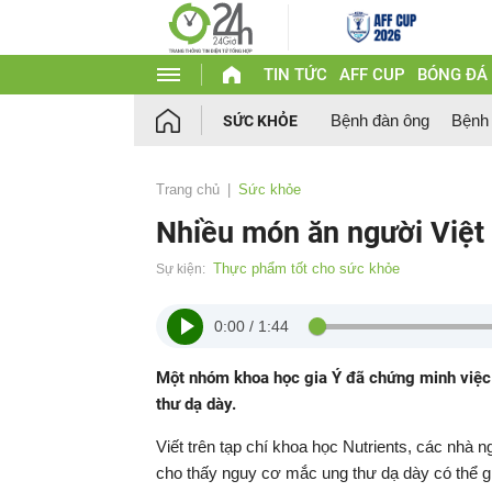
TIN TỨC
AFF CUP
BÓNG ĐÁ
Bệnh đàn ông
Bệnh
SỨC KHỎE
Trang chủ
Sức khỏe
Nhiều món ăn người Việt
Thực phẩm tốt cho sức khỏe
Sự kiện:
0:00
/
1:44
Một nhóm khoa học gia Ý đã chứng minh việc t
thư dạ dày.
Viết trên tạp chí khoa học Nutrients, các nhà 
cho thấy nguy cơ mắc ung thư dạ dày có thể gi