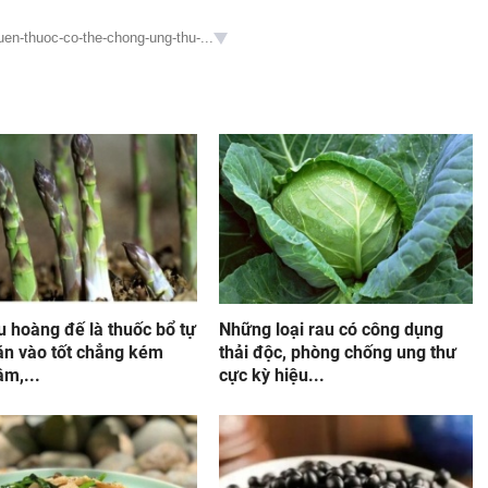
uen-thuoc-co-the-chong-ung-thu-...
u hoàng đế là thuốc bổ tự
Những loại rau có công dụng
ăn vào tốt chẳng kém
thải độc, phòng chống ung thư
m,...
cực kỳ hiệu...