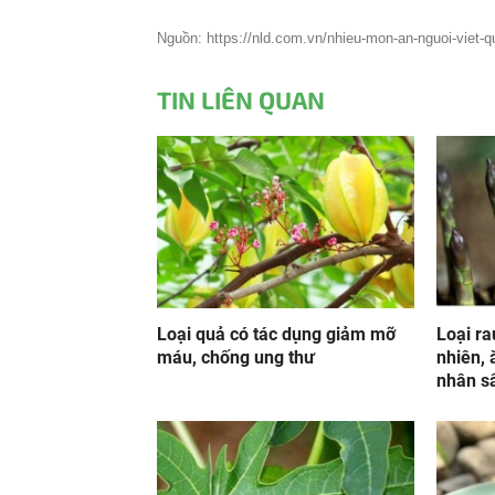
Nguồn: https://nld.com.vn/nhieu-mon-an-nguoi-viet-q
TIN LIÊN QUAN
Loại quả có tác dụng giảm mỡ
Loại ra
máu, chống ung thư
nhiên, 
nhân sâ