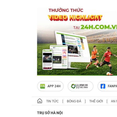
APP 24H
FANP
TIN TỨC
BÓNG ĐÁ
THẾ GIỚI
AN 
TRỤ SỞ HÀ NỘI