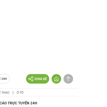
CHIA SẺ
E 24H
Ể THAO
Ô TÔ
CÁO TRỰC TUYẾN 24H