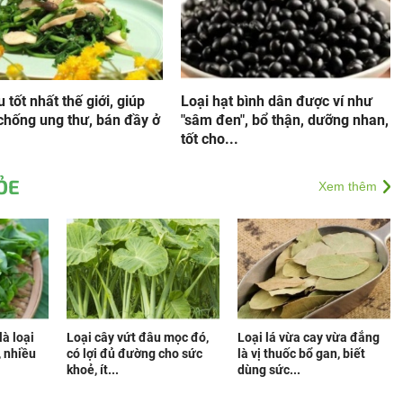
u tốt nhất thế giới, giúp
Loại hạt bình dân được ví như
chống ung thư, bán đầy ở
"sâm đen", bổ thận, dưỡng nhan,
tốt cho...
ỎE
Xem thêm
là loại
Loại cây vứt đâu mọc đó,
Loại lá vừa cay vừa đắng
, nhiều
có lợi đủ đường cho sức
là vị thuốc bổ gan, biết
khoẻ, ít...
dùng sức...