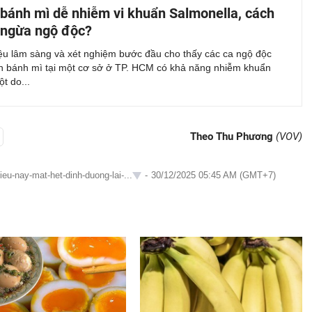
 bánh mì dễ nhiễm vi khuẩn Salmonella, cách
 ngừa ngộ độc?
iệu lâm sàng và xét nghiệm bước đầu cho thấy các ca ngộ độc
ăn bánh mì tại một cơ sở ở TP. HCM có khả năng nhiễm khuẩn
t do...
Theo Thu Phương
(VOV)
eu-nay-mat-het-dinh-duong-lai-...
-
30/12/2025 05:45 AM (GMT+7)