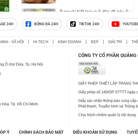
Ít người biết loại quả dân dã này ở
Việt Nam lại mang nhiều lợi ích
cho sức khỏe
AGE 24H
BÓNG ĐÁ 24H
TIKTOK 24H
YOUTUB
NINH - XÃ HỘI
HI-TECH
KINH DOANH
ĐẸP
GIẢI TRÍ
TH
Người đàn ông suy thận mạn
nguy kịch sau thói quen nhiều
CÔNG TY CỔ PHẦN QUẢNG 
người Việt nghĩ là 'càng ăn càng
bổ'
ng Ô chợ Dừa, Tp. Hà Nội
6
GIẤY PHÉP THIẾT LẬP TRANG T
Giấy phép số 180/GP-STTTT ngày cấ
Giấy xác nhận thông báo cung cấp
 Hòa, Tp. Hồ Chí Minh.
Phát thanh, Truyền hình và Thông t
Chịu trách nhiệm quản lý nội dung:
ÓP Ý
CHÍNH SÁCH BẢO MẬT
ĐIỀU KHOẢN SỬ DỤNG
TUYỂ