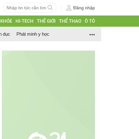
Đăng nhập
 KHỎE
HI-TECH
THẾ GIỚI
THỂ THAO
Ô TÔ
h dục
Phát minh y học