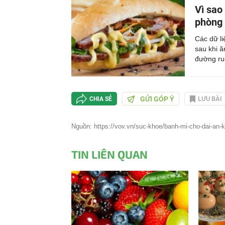
Vì sao
phòng
Các dữ l
sau khi 
đường ruộ
GỬI GÓP Ý
LƯU BÀI
CHIA SẺ
Nguồn: https://vov.vn/suc-khoe/banh-mi-cho-dai-an-ki
TIN LIÊN QUAN