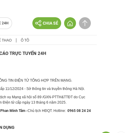
CHIA SẺ
E 24H
Ể THAO
Ô TÔ
CÁO TRỰC TUYẾN 24H
HÔNG TIN ĐIỆN TỬ TỔNG HỢP TRÊN MẠNG.
p 11/12/2024 - Sở thông tin và truyền thông Hà Nội.
 dịch vụ Mạng xã hội số 89 /GXN-PTTH&TTĐT do Cục
in Điện tử cấp ngày 13 tháng 6 năm 2025.
Phan Minh Tâm -
Chủ tịch HĐQT. Hotline:
0965 08 24 24
N DỤNG