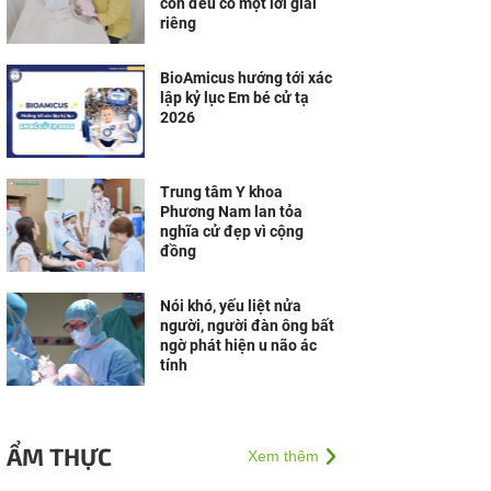
con đều có một lời giải
riêng
BioAmicus hướng tới xác
lập kỷ lục Em bé cử tạ
2026
Trung tâm Y khoa
Phương Nam lan tỏa
nghĩa cử đẹp vì cộng
đồng
Nói khó, yếu liệt nửa
người, người đàn ông bất
ngờ phát hiện u não ác
tính
ẨM THỰC
Xem thêm