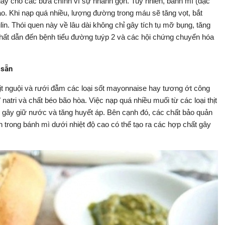
thay cho các bữa chính vì sự nhanh gọn. Tuy nhiên, bánh mì (đặc
ao. Khi nạp quá nhiều, lượng đường trong máu sẽ tăng vọt, bắt
ulin. Thói quen này về lâu dài không chỉ gây tích tụ mỡ bụng, tăng
ất dẫn đến bệnh tiểu đường tuýp 2 và các hội chứng chuyển hóa
 sẵn
ịt nguội và rưới đẫm các loại sốt mayonnaise hay tương ớt công
 natri và chất béo bão hòa. Việc nạp quá nhiều muối từ các loại thịt
, gây giữ nước và tăng huyết áp. Bên cạnh đó, các chất bảo quản
ein trong bánh mì dưới nhiệt độ cao có thể tạo ra các hợp chất gây