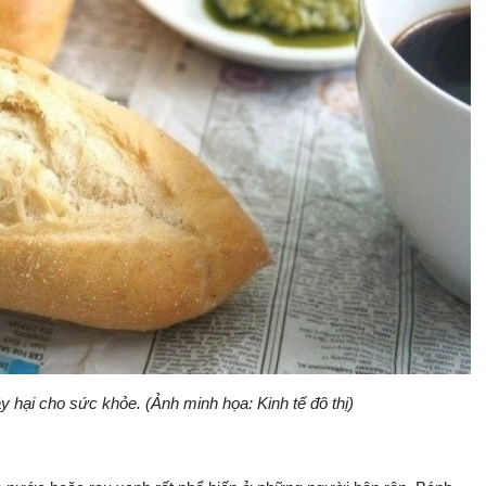
y hại cho sức khỏe. (Ảnh minh họa: Kinh tế đô thị)