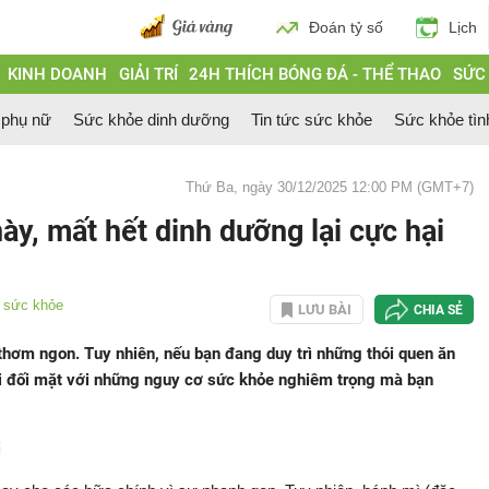
Đoán tỷ số
Lịch
KINH DOANH
GIẢI TRÍ
24H THÍCH BÓNG ĐÁ - THỂ THAO
SỨC
 phụ nữ
Sức khỏe dinh dưỡng
Tin tức sức khỏe
Sức khỏe tìn
Thứ Ba, ngày 30/12/2025 12:00 PM (GMT+7)
ày, mất hết dinh dưỡng lại cực hại
c sức khỏe
LƯU BÀI
CHIA SẺ
 thơm ngon. Tuy nhiên, nếu bạn đang duy trì những thói quen ăn
ải đối mặt với những nguy cơ sức khỏe nghiêm trọng mà bạn
i