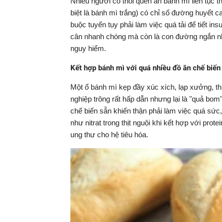
Nhiều người có thói quen ăn bánh mì liên tục 
biệt là bánh mì trắng) có chỉ số đường huyết c
buộc tuyến tụy phải làm việc quá tải để tiết ins
cân nhanh chóng mà còn là con đường ngắn nh
nguy hiểm.
Kết hợp bánh mì với quá nhiều đồ ăn chế biến
Một ổ bánh mì kẹp đầy xúc xích, lạp xưởng, th
nghiệp trông rất hấp dẫn nhưng lại là "quả bom"
chế biến sẵn khiến thận phải làm việc quá sức
như nitrat trong thịt nguội khi kết hợp với prot
ung thư cho hệ tiêu hóa.