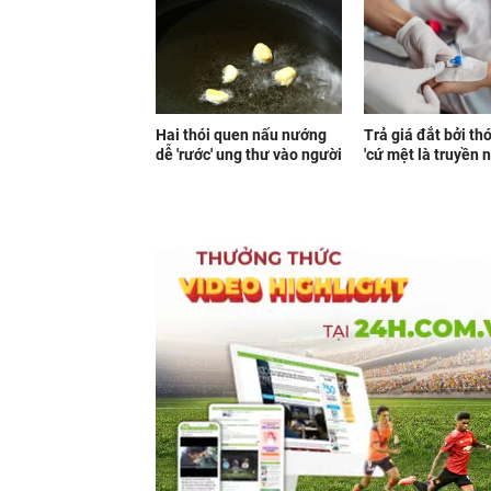
Hai thói quen nấu nướng
Trả giá đắt bởi th
dễ 'rước' ung thư vào người
'cứ mệt là truyền 