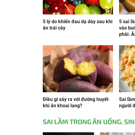
5 lý do khiến đau dạ dày sau khi
5 sai l
ăn trái cây
vào bu
phải: Ă
Điều gì xảy ra với đường huyết
Sai lầm
khi ăn khoai lang?
người đ
SAI LẦM TRONG ĂN UỐNG, SI