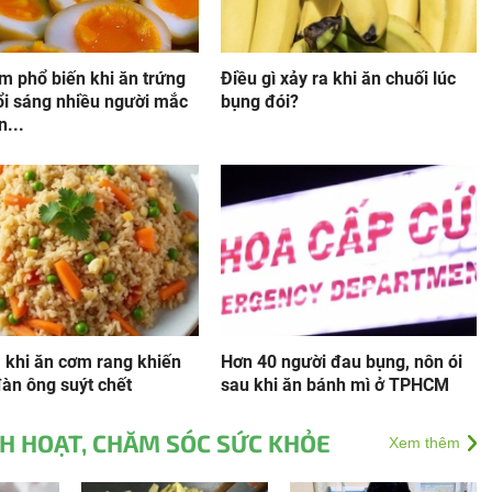
ầm phổ biến khi ăn trứng
Điều gì xảy ra khi ăn chuối lúc
ổi sáng nhiều người mắc
bụng đói?
n...
 khi ăn cơm rang khiến
Hơn 40 người đau bụng, nôn ói
àn ông suýt chết
sau khi ăn bánh mì ở TPHCM
NH HOẠT, CHĂM SÓC SỨC KHỎE
Xem thêm