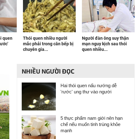
ói quen
Thói quen nhiều người
Người đàn ông suy thận
nước'
mắc phải trong căn bếp bị
mạn nguy kịch sau thói
chuyên gia...
quen nhiều...
NHIỀU NGƯỜI ĐỌC
Hai thói quen nấu nướng dễ
'rước' ung thư vào người
5 thực phẩm nam giới nên hạn
chế nếu muốn tinh trùng khỏe
mạnh