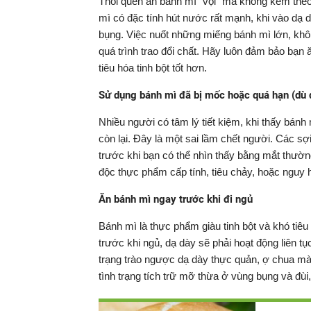
Thói quen ăn bánh mì "vội" mà không kèm theo
mì có đặc tính hút nước rất mạnh, khi vào dạ 
bụng. Việc nuốt những miếng bánh mì lớn, kh
quá trình trao đổi chất. Hãy luôn đảm bảo bạn
tiêu hóa tinh bột tốt hơn.
Sử dụng bánh mì đã bị mốc hoặc quá hạn (dù 
Nhiều người có tâm lý tiết kiệm, khi thấy bánh
còn lại. Đây là một sai lầm chết người. Các s
trước khi bạn có thể nhìn thấy bằng mắt thườn
độc thực phẩm cấp tính, tiêu chảy, hoặc nguy h
Ăn bánh mì ngay trước khi đi ngủ
Bánh mì là thực phẩm giàu tinh bột và khó tiê
trước khi ngủ, dạ dày sẽ phải hoạt động liên tụ
trạng trào ngược dạ dày thực quản, ợ chua mà
tình trạng tích trữ mỡ thừa ở vùng bụng và đù