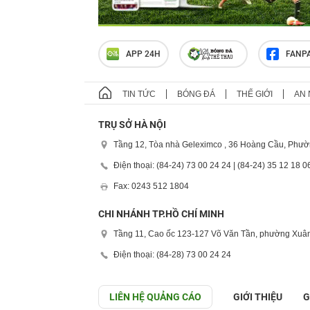
APP 24H
FANP
TIN TỨC
BÓNG ĐÁ
THẾ GIỚI
AN 
TRỤ SỞ HÀ NỘI
Tầng 12, Tòa nhà Geleximco , 36 Hoàng Cầu, Phườ
Điện thoại: (84-24) 73 00 24 24 | (84-24) 35 12 18 0
Fax: 0243 512 1804
CHI NHÁNH TP.HỒ CHÍ MINH
Tầng 11, Cao ốc 123-127 Võ Văn Tần, phường Xuân
Điện thoại: (84-28) 73 00 24 24
LIÊN HỆ QUẢNG CÁO
GIỚI THIỆU
G