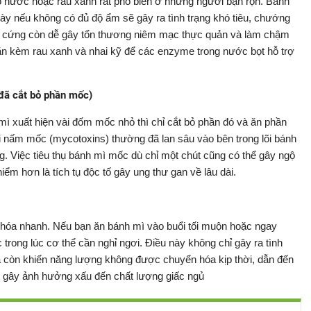
 nước hoặc rau xanh rất phổ biến ở những người bận rộn. Bánh
dày nếu không có đủ độ ẩm sẽ gây ra tình trạng khó tiêu, chướng
ô cứng còn dễ gây tổn thương niêm mạc thực quản và làm chậm
 ăn kèm rau xanh và nhai kỹ để các enzyme trong nước bọt hỗ trợ
đã cắt bỏ phần mốc)
 mì xuất hiện vài đốm mốc nhỏ thì chỉ cắt bỏ phần đó và ăn phần
ợi nấm mốc (mycotoxins) thường đã lan sâu vào bên trong lõi bánh
g. Việc tiêu thụ bánh mì mốc dù chỉ một chút cũng có thể gây ngộ
iểm hơn là tích tụ độc tố gây ung thư gan về lâu dài.
u hóa nhanh. Nếu bạn ăn bánh mì vào buổi tối muộn hoặc ngay
c trong lúc cơ thể cần nghỉ ngơi. Điều này không chỉ gây ra tình
 còn khiến năng lượng không được chuyển hóa kịp thời, dẫn đến
i, gây ảnh hưởng xấu đến chất lượng giấc ngủ