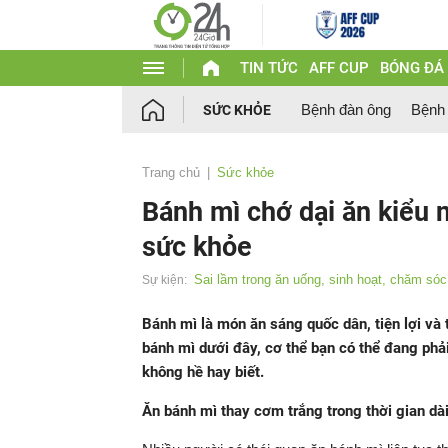
TIN TỨC
AFF CUP
BÓNG ĐÁ
Bệnh đàn ông
Bệnh
SỨC KHỎE
Trang chủ
Sức khỏe
Bánh mì chớ dại ăn kiểu n
sức khỏe
Sai lầm trong ăn uống, sinh hoạt, chăm só
Sự kiện:
Bánh mì là món ăn sáng quốc dân, tiện lợi và
bánh mì dưới đây, cơ thể bạn có thể đang ph
không hề hay biết.
Ăn bánh mì thay cơm trắng trong thời gian dà