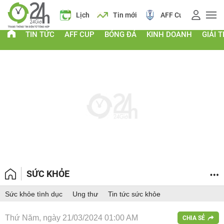
Giá vàng
Lịch
Tin mới
AFF Cup
Điểm chu
TIN TỨC
AFF CUP
BÓNG ĐÁ
KINH DOANH
GIẢI T
SỨC KHỎE
Sức khỏe tình dục
Ung thư
Tin tức sức khỏe
Thứ Năm, ngày 21/03/2024 01:00 AM
CHIA SẺ