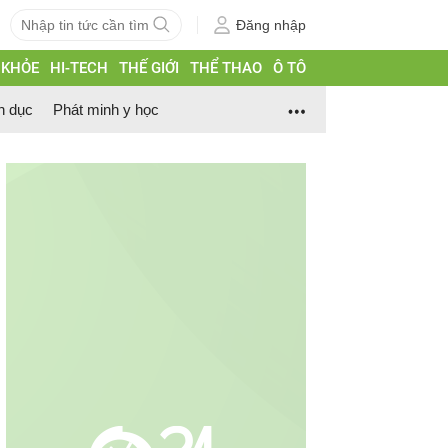
Đăng nhập
 KHỎE
HI-TECH
THẾ GIỚI
THỂ THAO
Ô TÔ
h dục
Phát minh y học