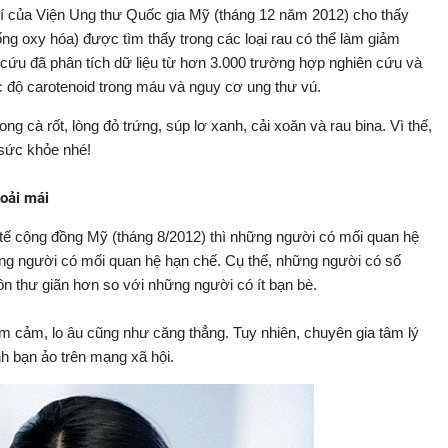
í của Viện Ung thư Quốc gia Mỹ (tháng 12 năm 2012) cho thấy
ống oxy hóa) được tìm thấy trong các loại rau có thể làm giảm
cứu đã phân tích dữ liệu từ hơn 3.000 trường hợp nghiên cứu và
 độ carotenoid trong máu và nguy cơ ung thư vú.
g cà rốt, lòng đỏ trứng, súp lơ xanh, cải xoăn và rau bina. Vì thế,
 sức khỏe nhé!
hoải mái
 tế cộng đồng Mỹ (tháng 8/2012) thì những người có mối quan hệ
ng người có mối quan hệ hạn chế. Cụ thể, những người có số
ôn thư giãn hơn so với những người có ít bạn bè.
rầm cảm, lo âu cũng như căng thẳng. Tuy nhiên, chuyên gia tâm lý
nh bạn ảo trên mạng xã hội.