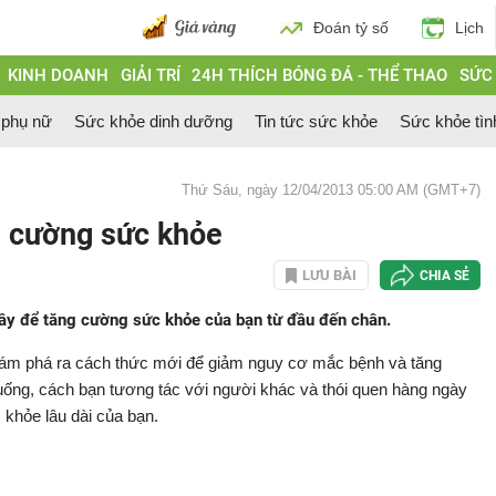
Đoán tỷ số
Lịch
KINH DOANH
GIẢI TRÍ
24H THÍCH BÓNG ĐÁ - THỂ THAO
SỨC
 phụ nữ
Sức khỏe dinh dưỡng
Tin tức sức khỏe
Sức khỏe tìn
Thứ Sáu, ngày 12/04/2013 05:00 AM (GMT+7)
g cường sức khỏe
LƯU BÀI
CHIA SẺ
ây để tăng cường sức khỏe của bạn từ đầu đến chân.
hám phá ra cách thức mới để giảm nguy cơ mắc bệnh và tăng
ống, cách bạn tương tác với người khác và thói quen hàng ngày
khỏe lâu dài của bạn.