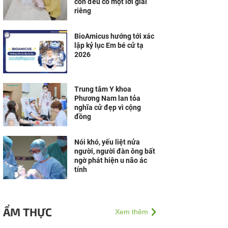
con đều có một lời giải
riêng
BioAmicus hướng tới xác
lập kỷ lục Em bé cử tạ
2026
Trung tâm Y khoa
Phương Nam lan tỏa
nghĩa cử đẹp vì cộng
đồng
Nói khó, yếu liệt nửa
người, người đàn ông bất
ngờ phát hiện u não ác
tính
ẨM THỰC
Xem thêm