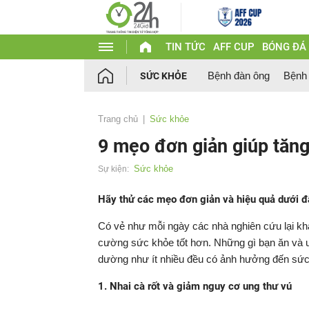
TIN TỨC
AFF CUP
BÓNG ĐÁ
Bệnh đàn ông
Bệnh
SỨC KHỎE
Trang chủ
Sức khỏe
9 mẹo đơn giản giúp tăn
Sức khỏe
Sự kiện:
Hãy thử các mẹo đơn giản và hiệu quả dưới đ
Có vẻ như mỗi ngày các nhà nghiên cứu lại k
cường sức khỏe tốt hơn. Những gì bạn ăn và u
dường như ít nhiều đều có ảnh hưởng đến sức 
1. Nhai cà rốt và giảm nguy cơ ung thư vú