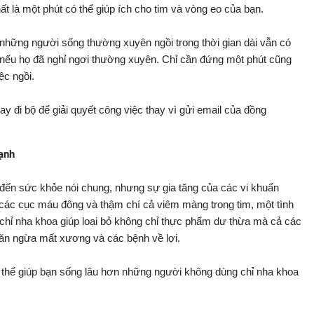
ất là một phút có thể giúp ích cho tim và vòng eo của bạn.
 những người sống thường xuyên ngồi trong thời gian dài vẫn có
ếu họ đã nghỉ ngơi thường xuyên. Chỉ cần đứng một phút cũng
ệc ngồi.
ay đi bộ để giải quyết công việc thay vì gửi email của đồng
mạnh
 đến sức khỏe nói chung, nhưng sự gia tăng của các vi khuẩn
các cục máu đông và thậm chí cả viêm màng trong tim, một tình
 chỉ nha khoa giúp loại bỏ không chỉ thực phẩm dư thừa mà cả các
găn ngừa mất xương và các bệnh về lợi.
ó thể giúp bạn sống lâu hơn những người không dùng chỉ nha khoa