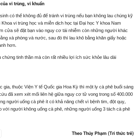
 của vi trùng, vi khuẩn
sinh có thể không đủ để tránh vi trùng nếu bạn không lau chúng kỹ
ại Khoa vi trùng học và miễn dịch học tại Đại học Y khoa Nam
ắm cửa sẽ đặt bạn vào nguy cơ tái nhiễm còn những người khác
 bằng xà phòng và nước, sau đó thì lau khô bằng khăn giấy hoặc
anh hơn.
 chứng tinh thần mà còn rất nhiều lợi ích sức khỏe lâu dài
gia, thuộc Viện Y tế Quốc gia Hoa Kỳ thì một ly cà phê buổi sáng
cứu đã xem xét mối liên hệ giữa nguy cơ tử vong trong số 400.000
ng người uống cà phê ít có khả năng chết vì bệnh tim, đột quỵ,
so với người không uống cà phê, những người uống 3 tách cà phê
Theo Thúy Phạm (Tri thức trẻ)