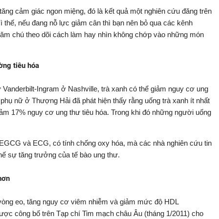
ăng cảm giác ngon miệng, đó là kết quả một nghiên cứu đăng trên
vì thế, nếu đang nỗ lực giảm cân thì bạn nên bỏ qua các kênh
chăm chú theo dõi cách làm hay nhìn không chớp vào những món
ờng tiêu hóa
Vanderbilt-Ingram ở Nashville, trà xanh có thể giảm nguy cơ ung
 phụ nữ ở Thượng Hải đã phát hiện thấy rằng uống trà xanh ít nhất
 giảm 17% nguy cơ ung thư tiêu hóa. Trong khi đó những người uống
ất EGCG và ECG, có tính chống oxy hóa, mà các nhà nghiên cứu tin
ế sự tăng trưởng của tế bào ung thư.
hơn
g vòng eo, tăng nguy cơ viêm nhiễm và giảm mức độ HDL
u được công bố trên Tạp chí Tim mạch châu Âu (tháng 1/2011) cho