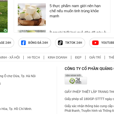
5 thực phẩm nam giới nên hạn
chế nếu muốn tinh trùng khỏe
mạnh
Ít người biết loại quả dân dã này ở
Việt Nam lại mang nhiều lợi ích
cho sức khỏe
AGE 24H
BÓNG ĐÁ 24H
TIKTOK 24H
YOUTUB
NINH - XÃ HỘI
HI-TECH
KINH DOANH
ĐẸP
GIẢI TRÍ
TH
Người đàn ông suy thận mạn
nguy kịch sau thói quen nhiều
CÔNG TY CỔ PHẦN QUẢNG 
người Việt nghĩ là 'càng ăn càng
bổ'
ng Ô chợ Dừa, Tp. Hà Nội
6
GIẤY PHÉP THIẾT LẬP TRANG T
Giấy phép số 180/GP-STTTT ngày cấ
Giấy xác nhận thông báo cung cấp
 Hòa, Tp. Hồ Chí Minh.
Phát thanh, Truyền hình và Thông t