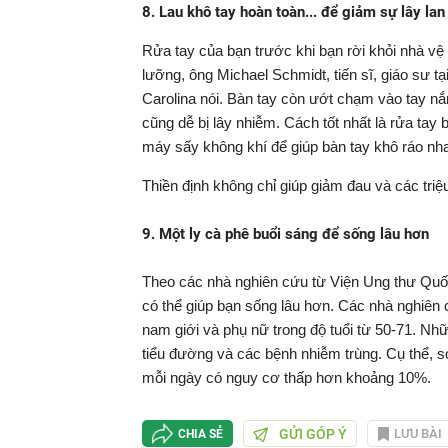
8. Lau khô tay hoàn toàn... để giảm sự lây lan
Rửa tay của bạn trước khi bạn rời khỏi nhà vệ 
lưỡng, ông Michael Schmidt, tiến sĩ, giáo sư t
Carolina nói. Bàn tay còn ướt chạm vào tay n
cũng dễ bị lây nhiễm. Cách tốt nhất là rửa tay
máy sấy không khí để giúp bàn tay khô ráo nh
Thiền định không chỉ giúp giảm đau và các triệu
9. Một ly cà phê buổi sáng để sống lâu hơn
Theo các nhà nghiên cứu từ Viện Ung thư Quốc 
có thể giúp bạn sống lâu hơn. Các nhà nghiên 
nam giới và phụ nữ trong độ tuổi từ 50-71. Nhữ
tiểu đường và các bệnh nhiễm trùng. Cụ thể, 
mỗi ngày có nguy cơ thấp hơn khoảng 10%.
GỬI GÓP Ý
LƯU BÀI
CHIA SẺ