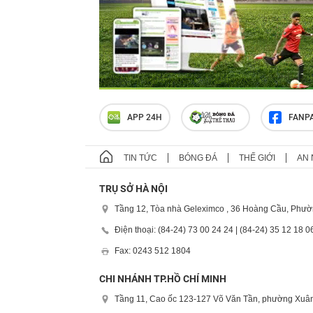
APP 24H
FANP
TIN TỨC
BÓNG ĐÁ
THẾ GIỚI
AN 
TRỤ SỞ HÀ NỘI
Tầng 12, Tòa nhà Geleximco , 36 Hoàng Cầu, Phườ
Điện thoại: (84-24) 73 00 24 24 | (84-24) 35 12 18 0
Fax: 0243 512 1804
CHI NHÁNH TP.HỒ CHÍ MINH
Tầng 11, Cao ốc 123-127 Võ Văn Tần, phường Xuân