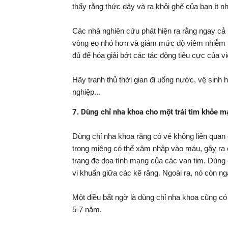
thấy rằng thức dậy và ra khỏi ghế của bạn ít nh
Các nhà nghiên cứu phát hiện ra rằng ngay cả
vòng eo nhỏ hơn và giảm mức độ viêm nhiễm n
đủ để hóa giải bớt các tác động tiêu cực của vi
Hãy tranh thủ thời gian đi uống nước, vệ sinh h
nghiệp...
7. Dùng chỉ nha khoa cho một trái tim khỏe 
Dùng chỉ nha khoa răng có vẻ không liên quan
trong miệng có thể xâm nhập vào máu, gây ra 
trạng đe dọa tính mạng của các van tim. Dùng
vi khuẩn giữa các kẽ răng. Ngoài ra, nó còn n
Một điều bất ngờ là dùng chỉ nha khoa cũng c
5-7 năm.