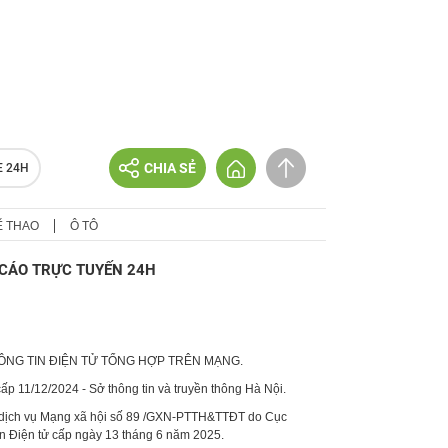
CHIA SẺ
E 24H
Ể THAO
Ô TÔ
CÁO TRỰC TUYẾN 24H
HÔNG TIN ĐIỆN TỬ TỔNG HỢP TRÊN MẠNG.
p 11/12/2024 - Sở thông tin và truyền thông Hà Nội.
 dịch vụ Mạng xã hội số 89 /GXN-PTTH&TTĐT do Cục
in Điện tử cấp ngày 13 tháng 6 năm 2025.