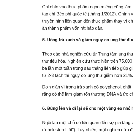
Chỉ nhìn vào thực phẩm ngon miệng cũng làm t
tạp chí Béo phì quốc tế (tháng 1/2012). Chính 
truyền hình liên quan đến thực phẩm thay vì 
ăn thành phẩm vốn rất hấp dẫn.
5. Uống trà xanh và giảm nguy cơ ung thư đư
Theo các nhà nghiên cứu từ Trung tâm ung thư 
thư tiêu hóa. Nghiên cứu thực hiện trên 75.000
ba lần một tuần trong sáu tháng liên tiếp giúp
từ 2-3 tách thì nguy cơ ung thư giảm hơn 21%.
Đơn giản vì trong trà xanh có polyphenol, ch
rằng có thể làm giảm tổn thương DNA và ức ch
6. Đứng lên và đi lại sẽ cho một vòng eo nhỏ 
Ngồi lâu một chỗ có liên quan đến sự gia tăn
("cholesterol tốt"). Tuy nhiên, một nghiên cứ