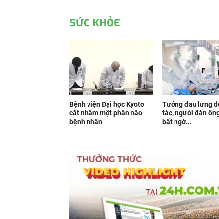
SỨC KHỎE
Bệnh viện Đại học Kyoto
Tưởng đau lưng do
cắt nhầm một phần não
tác, người đàn ông
bệnh nhân
bất ngờ...