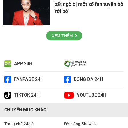
bất ngờ bị một số fan tuyên bố
'rời bỏ'
XEM THÊM
APP 24H
FANPAGE 24H
BÓNG ĐÁ 24H
TIKTOK 24H
YOUTUBE 24H
CHUYÊN MỤC KHÁC
Trang chủ 24giờ
Đời sống Showbiz