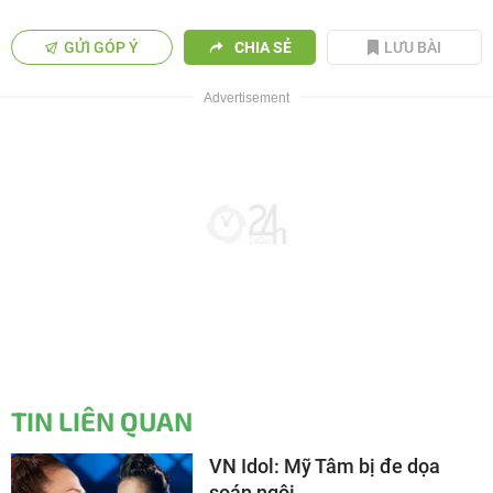
GỬI GÓP Ý
CHIA SẺ
LƯU BÀI
TIN LIÊN QUAN
VN Idol: Mỹ Tâm bị đe dọa
soán ngôi