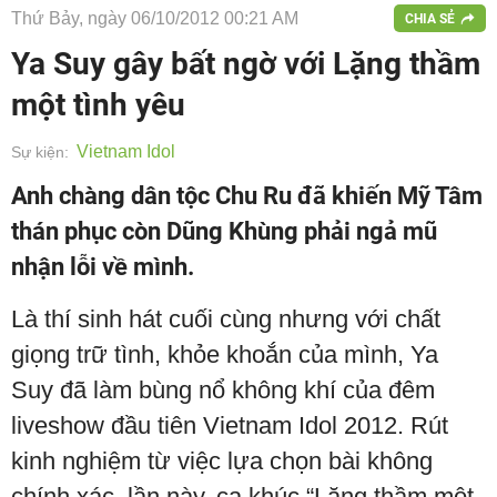
Thứ Bảy, ngày 06/10/2012 00:21 AM
CHIA SẺ
Ya Suy gây bất ngờ với Lặng thầm
một tình yêu
Vietnam Idol
Sự kiện:
Anh chàng dân tộc Chu Ru đã khiến Mỹ Tâm
thán phục còn Dũng Khùng phải ngả mũ
nhận lỗi về mình.
Là thí sinh hát cuối cùng nhưng với chất
giọng trữ tình, khỏe khoắn của mình, Ya
Suy đã làm bùng nổ không khí của đêm
liveshow đầu tiên Vietnam Idol 2012. Rút
kinh nghiệm từ việc lựa chọn bài không
chính xác, lần này, ca khúc “Lặng thầm một