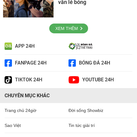
vẫn lẻ bóng
XEM THÊM
APP 24H
FANPAGE 24H
BÓNG ĐÁ 24H
TIKTOK 24H
YOUTUBE 24H
CHUYÊN MỤC KHÁC
Trang chủ 24giờ
Đời sống Showbiz
Sao Việt
Tin tức giải trí