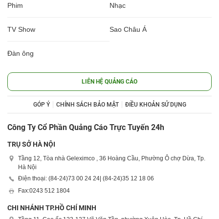
Phim
Nhạc
TV Show
Sao Châu Á
Đàn ông
LIÊN HỆ QUẢNG CÁO
GÓP Ý
CHÍNH SÁCH BẢO MẬT
ĐIỀU KHOẢN SỬ DỤNG
Công Ty Cổ Phần Quảng Cáo Trực Tuyến 24h
TRỤ SỞ HÀ NỘI
Tầng 12, Tòa nhà Geleximco , 36 Hoàng Cầu, Phường Ô chợ Dừa, Tp.
Hà Nội
Điện thoại: (84-24)
73 00 24 24
| (84-24)
35 12 18 06
Fax:
0243 512 1804
CHI NHÁNH TP.HỒ CHÍ MINH