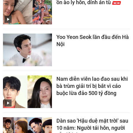
ồn ào ly hôn, dính án tù
Yoo Yeon Seok lần đầu đến Hà
Nội
Nam diễn viên lao đao sau khi
bà trùm giải trí bị bắt vì cáo
buộc lừa đảo 500 tỷ đồng
Dàn sao 'Hậu duệ mặt trời' sau
10 năm: Người tái hôn, người