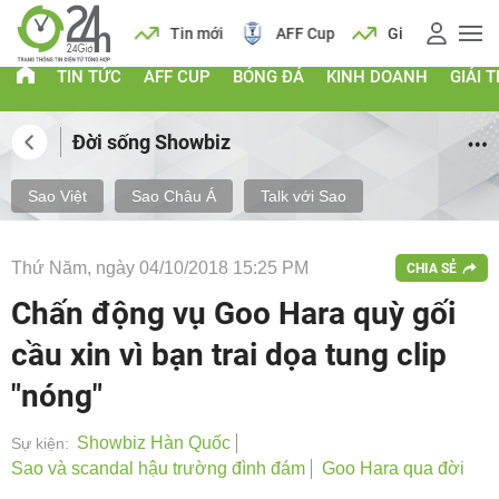
 vàng
Lịch
Tin mới
AFF Cup
Giá vàng
TIN TỨC
AFF CUP
BÓNG ĐÁ
KINH DOANH
GIẢI T
Đời sống Showbiz
Sao Việt
Sao Châu Á
Talk với Sao
Thứ Năm, ngày 04/10/2018 15:25 PM
CHIA SẺ
Chấn động vụ Goo Hara quỳ gối
cầu xin vì bạn trai dọa tung clip
"nóng"
Showbiz Hàn Quốc
Sự kiện:
Sao và scandal hậu trường đình đám
Goo Hara qua đời