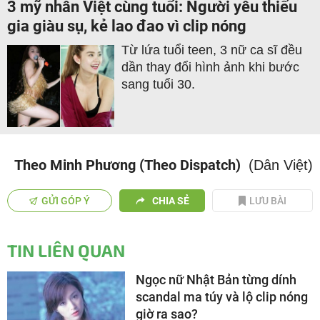
3 mỹ nhân Việt cùng tuổi: Người yêu thiếu
gia giàu sụ, kẻ lao đao vì clip nóng
Từ lứa tuổi teen, 3 nữ ca sĩ đều
dần thay đổi hình ảnh khi bước
sang tuổi 30.
Theo Minh Phương (Theo Dispatch)
(Dân Việt)
GỬI GÓP Ý
CHIA SẺ
LƯU BÀI
TIN LIÊN QUAN
Ngọc nữ Nhật Bản từng dính
scandal ma túy và lộ clip nóng
giờ ra sao?