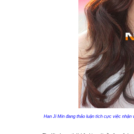
Han Ji Min đang thảo luận tích cực việc nhận v