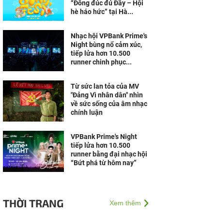
“Đông đúc đủ Đầy – Hội
hè háo hức” tại Hà...
Nhạc hội VPBank Prime's
Night bùng nổ cảm xúc,
tiếp lửa hơn 10.500
runner chinh phục...
Từ sức lan tỏa của MV
"Đảng Vì nhân dân" nhìn
về sức sống của âm nhạc
chính luận
VPBank Prime's Night
tiếp lửa hơn 10.500
runner bằng đại nhạc hội
“Bứt phá từ hôm nay”
THỜI TRANG
Xem thêm