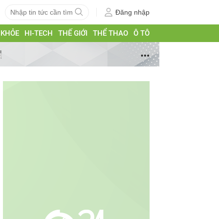
Đăng nhập
 KHỎE
HI-TECH
THẾ GIỚI
THỂ THAO
Ô TÔ
g