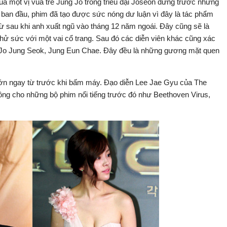
ủa một vị vua trẻ Jung Jo trong triều đại Joseon đứng trước những
ừ ban đầu, phim đã tạo được sức nóng dư luận vì đây là tác phẩm
ừ sau khi anh xuất ngũ vào tháng 12 năm ngoái. Đây cũng sẽ là
 thử sức với một vai cổ trang. Sau đó các diễn viên khác cũng xác
 Jo Jung Seok, Jung Eun Chae. Đây đều là những gương mặt quen
ớn ngay từ trước khi bấm máy. Đạo diễn Lee Jae Gyu của The
công cho những bộ phim nổi tiếng trước đó như Beethoven Virus,