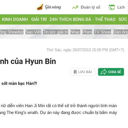
Đoán tỷ số
Lịch
KINH DOANH
GIẢI TRÍ
24H THÍCH BÓNG ĐÁ - THỂ THAO
SỨC
ống Showbiz
Sao Việt
Tin tức giải trí
Nhạc
Phim
TV Show
Đàn ôn
Thứ Sáu, ngày 26/07/2013 15:00 PM (GMT+7)
ảnh của Hyun Bin
LƯU BÀI
CHIA SẺ
y sốt màn bạc Hàn?!
nữ diễn viên Han Ji Min rất có thể sẽ trở thành người tình màn
rang The King’s wrath. Dự án này đang được chuẩn bị bấm máy