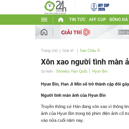
TIN TỨC
AFF CUP
BÓNG ĐÁ
Đời s
Trang chủ
Giải trí
Sao Châu Á
Xôn xao người tình màn 
Showbiz Hàn Quốc
Hyun Bin
Sự kiện:
Hyun Bin, Han Ji Min sẽ trở thành cặp đôi gâ
Người tình màn ảnh của Hyun Bin
Truyền thông xứ Hàn đang xôn xao vì thông tin 
ảnh của Hyun Bin trong bộ phim điện ảnh cổ t
vào nửa cuối năm nay.