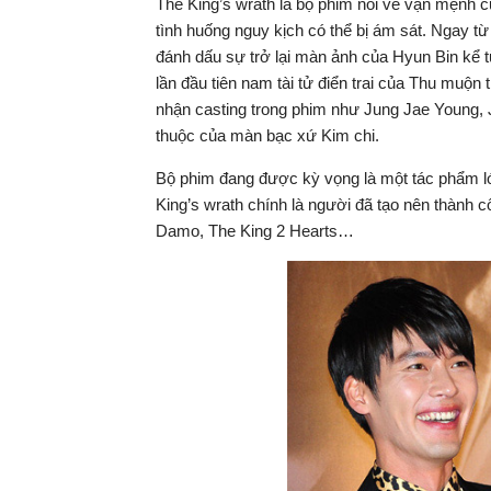
The King’s wrath là bộ phim nói về vận mệnh c
tình huống nguy kịch có thể bị ám sát. Ngay t
đánh dấu sự trở lại màn ảnh của Hyun Bin kể t
lần đầu tiên nam tài tử điển trai của Thu muộn
nhận casting trong phim như Jung Jae Young,
thuộc của màn bạc xứ Kim chi.
Bộ phim đang được kỳ vọng là một tác phẩm l
King’s wrath chính là người đã tạo nên thành 
Damo, The King 2 Hearts…