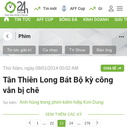
 vàng
Lịch
Tin mới
AFF Cup
Giá vàng
TIN TỨC
AFF CUP
BÓNG ĐÁ
KINH DOANH
GIẢI T
Phim
Tin tức giải trí
Ca nhạc
TV Show
Đàn ông
Thứ Năm, ngày 09/01/2014 00:02 AM
CHIA SẺ
Tân Thiên Long Bát Bộ kỳ công
vẫn bị chê
Anh hùng trong phim kiếm hiệp Kim Dung
Sự kiện:
XEM THÊM CÁC KỲ
...
...
1
22
23
24
276