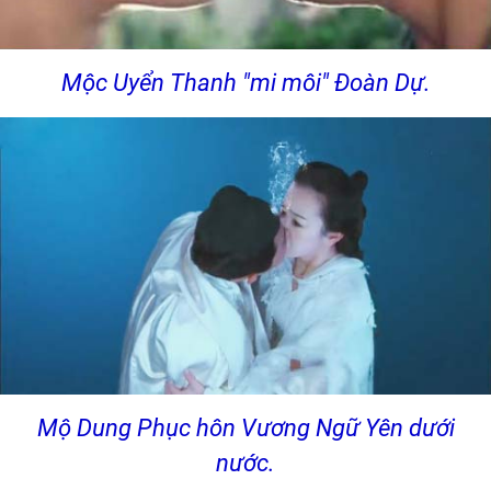
Mộc Uyển Thanh "mi môi" Đoàn Dự.
Mộ Dung Phục hôn Vương Ngữ Yên dưới
nước.