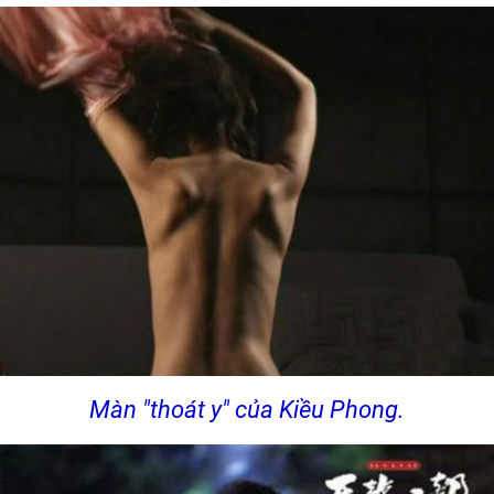
Màn "thoát y" của Kiều Phong.