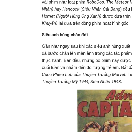
vài phim như loạt phim
RoboCop, The Meteor Ma
Nhân) hay Hancock (Siêu Nhân Cái Bang
) đều
Hornet (Người Hùng Ong Xanh)
được dựa trên n
Khuyển)
lại dựa trên dòng phim hoạt hình gốc.
Siêu anh hùng chào đời
Gần như ngay sau khi các siêu anh hùng xuất h
đã bước chân lên màn ảnh trong các tác phẩm 
thực hành. Ban đầu, những bộ phim này được 
cuối tuần và nhắm đến đối tượng trẻ em. Bắt đ
Cuộc Phiêu Lưu của Thuyền Trưởng Marvel
. T
Thuyền Trưởng Mỹ 1944, Siêu Nhân 1948
.