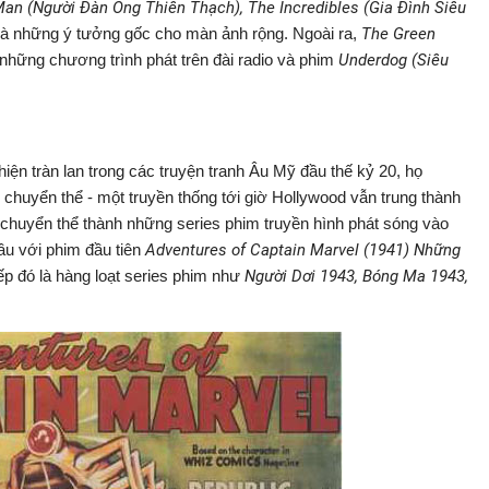
n (Người Đàn Ông Thiên Thạch), The Incredibles (Gia Đình Siêu
 là những ý tưởng gốc cho màn ảnh rộng. Ngoài ra,
The Green
hững chương trình phát trên đài radio và phim
Underdog (Siêu
iện tràn lan trong các truyện tranh Âu Mỹ đầu thế kỷ 20, họ
chuyển thể - một truyền thống tới giờ Hollywood vẫn trung thành
chuyển thể thành những series phim truyền hình phát sóng vào
ầu với phim đầu tiên
Adventures of Captain Marvel (1941) Những
iếp đó là hàng loạt series phim như
Người Dơi 1943, Bóng Ma 1943,