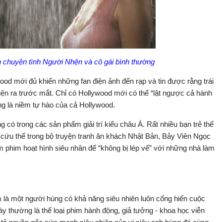
n chuyện tình Người Nhện và cô gái bình thường
od mới đủ khiến những fan điện ảnh đến rạp và tin được rằng trái
iện ra trước mắt. Chỉ có Hollywood mới có thể “lật ngược cả hành
 là niềm tự hào của cả Hollywood.
có trong các sản phẩm giải trí kiểu châu Á. Rất nhiều bạn trẻ thế
cứu thế trong bộ truyện tranh ăn khách Nhật Bản, Bảy Viên Ngọc
 phim hoạt hình siêu nhân để “không bị lép vế” với những nhà làm
m là một người hùng có khả năng siêu nhiên luôn cống hiến cuộc
y thường là thể loại phim hành động, giả tưởng - khoa học viễn