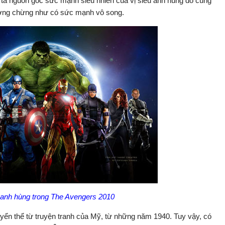
tả nguồn gốc sức mạnh siêu nhiên của vị siêu anh hùng đó cùng
tưởng chừng như có sức mạnh vô song.
 anh hùng trong The Avengers 2010
ển thể từ truyện tranh của Mỹ, từ những năm 1940. Tuy vậy, có