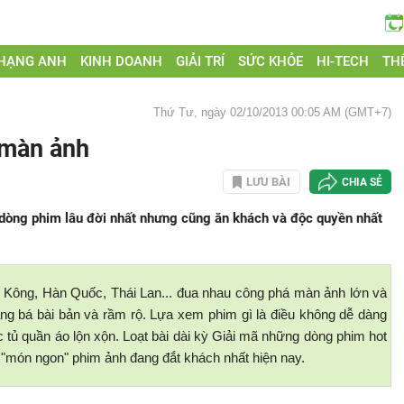
 HẠNG ANH
KINH DOANH
GIẢI TRÍ
SỨC KHỎE
HI-TECH
THẾ
Thứ Tư, ngày 02/10/2013 00:05 AM (GMT+7)
 màn ảnh
LƯU BÀI
CHIA SẺ
dòng phim lâu đời nhất nhưng cũng ăn khách và độc quyền nhất
 Kông, Hàn Quốc, Thái Lan... đua nhau công phá màn ảnh lớn và
 bá bài bản và rầm rộ. Lựa xem phim gì là điều không dễ dàng
 tủ quần áo lộn xộn. Loạt bài dài kỳ Giải mã những dòng phim hot
ố "món ngon" phim ảnh đang đắt khách nhất hiện nay.