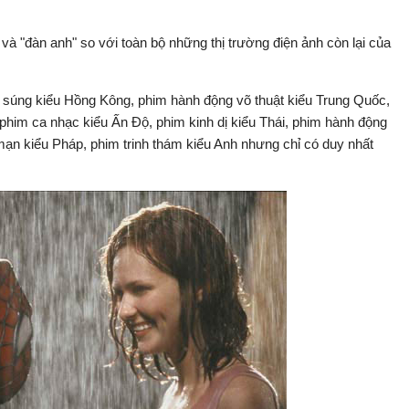
 và "đàn anh" so với toàn bộ những thị trường điện ảnh còn lại của
 súng kiểu Hồng Kông, phim hành động võ thuật kiểu Trung Quốc,
him ca nhạc kiểu Ấn Độ, phim kinh dị kiểu Thái, phim hành động
 mạn kiểu Pháp, phim trinh thám kiểu Anh nhưng chỉ có duy nhất