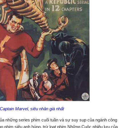
Captain Marvel, siêu nhân già nhất
của những series phim cuối tuần và sự suy sụp của ngành công
ho phim siêu anh hùng, trừ loạt phim Những Cuộc phiêu lưu của