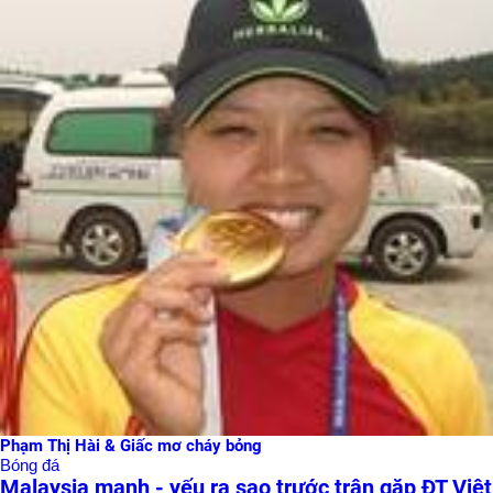
Phạm Thị Hài & Giấc mơ cháy bỏng
Bóng đá
Malaysia mạnh - yếu ra sao trước trận gặp ĐT Việt