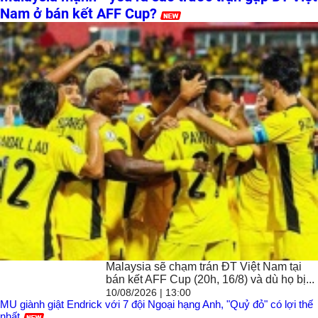
Nam ở bán kết AFF Cup?
Malaysia sẽ chạm trán ĐT Việt Nam tại
bán kết AFF Cup (20h, 16/8) và dù họ bị...
10/08/2026 | 13:00
MU giành giật Endrick với 7 đội Ngoại hạng Anh, "Quỷ đỏ" có lợi thế
nhất