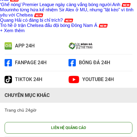
‘Ghế nóng’ Premier League ngày càng vắng bóng người Anh
Mourinho từng hứa kế nhiệm Sir Alex ở MU, nhưng "lật kèo" vì tình
yêu với Chelsea
Quang Hải có đáng bị chỉ trích?
Trò hề ở trận Chelsea đấu đội bóng Đông Nam Á
+ Xem thêm
APP 24H
FANPAGE 24H
BÓNG ĐÁ 24H
TIKTOK 24H
YOUTUBE 24H
CHUYÊN MỤC KHÁC
Trang chủ 24giờ
LIÊN HỆ QUẢNG CÁO