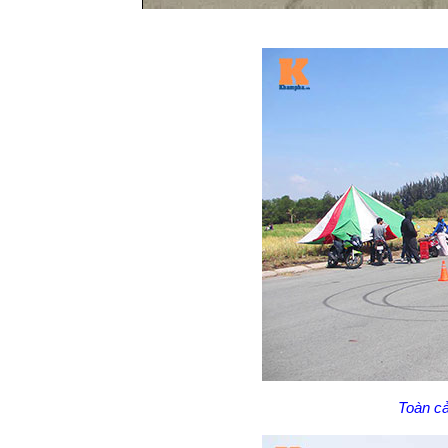
Thời
0:04
/
Durati
0:29
Tạm
Previous
Next
dừng
Backward
Forward
gian
hiện
tại
Toàn cả