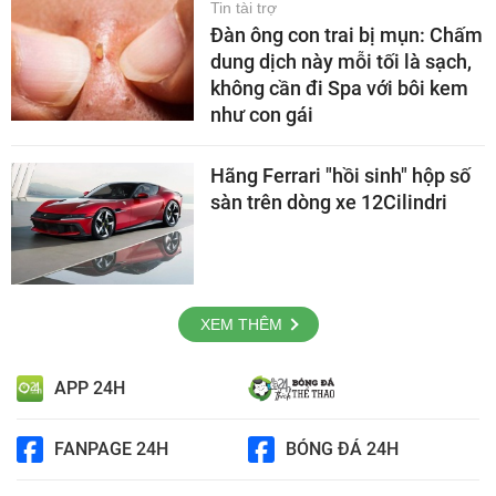
Tin tài trợ
Đàn ông con trai bị mụn: Chấm
dung dịch này mỗi tối là sạch,
không cần đi Spa với bôi kem
như con gái
Hãng Ferrari "hồi sinh" hộp số
sàn trên dòng xe 12Cilindri
XEM THÊM
APP 24H
FANPAGE 24H
BÓNG ĐÁ 24H