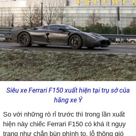
Siêu
xe Ferrari
F150 xuất hiện tại trụ sở của
hãng xe Ý
So với những rò rỉ trước thì trong lần xuất
hiện này chiếc
Ferrari
F150
có khá ít ngụy
trang như chắn bùn phình to, lỗ thông gió