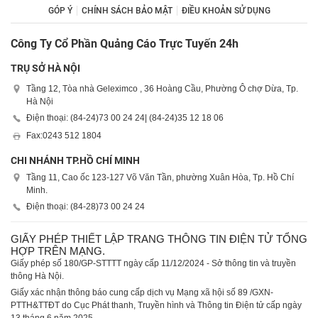
GÓP Ý
CHÍNH SÁCH BẢO MẬT
ĐIỀU KHOẢN SỬ DỤNG
Công Ty Cổ Phần Quảng Cáo Trực Tuyến 24h
TRỤ SỞ HÀ NỘI
Tầng 12, Tòa nhà Geleximco , 36 Hoàng Cầu, Phường Ô chợ Dừa, Tp.
Hà Nội
Điện thoại: (84-24)
73 00 24 24
| (84-24)
35 12 18 06
Fax:
0243 512 1804
CHI NHÁNH TP.HỒ CHÍ MINH
Tầng 11, Cao ốc 123-127 Võ Văn Tần, phường Xuân Hòa, Tp. Hồ Chí
Minh.
Điện thoại: (84-28)
73 00 24 24
GIẤY PHÉP THIẾT LẬP TRANG THÔNG TIN ĐIỆN TỬ TỔNG
HỢP TRÊN MẠNG.
Giấy phép số 180/GP-STTTT ngày cấp 11/12/2024 - Sở thông tin và truyền
thông Hà Nội.
Giấy xác nhận thông báo cung cấp dịch vụ Mạng xã hội số 89 /GXN-
PTTH&TTĐT do Cục Phát thanh, Truyền hình và Thông tin Điện tử cấp ngày
13 tháng 6 năm 2025.