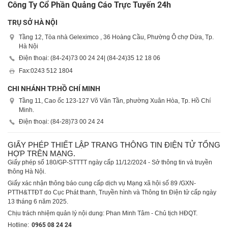
Công Ty Cổ Phần Quảng Cáo Trực Tuyến 24h
TRỤ SỞ HÀ NỘI
Tầng 12, Tòa nhà Geleximco , 36 Hoàng Cầu, Phường Ô chợ Dừa, Tp.
Hà Nội
Điện thoại: (84-24)
73 00 24 24
| (84-24)
35 12 18 06
Fax:
0243 512 1804
CHI NHÁNH TP.HỒ CHÍ MINH
Tầng 11, Cao ốc 123-127 Võ Văn Tần, phường Xuân Hòa, Tp. Hồ Chí
Minh.
Điện thoại: (84-28)
73 00 24 24
GIẤY PHÉP THIẾT LẬP TRANG THÔNG TIN ĐIỆN TỬ TỔNG
HỢP TRÊN MẠNG.
Giấy phép số 180/GP-STTTT ngày cấp 11/12/2024 - Sở thông tin và truyền
thông Hà Nội.
Giấy xác nhận thông báo cung cấp dịch vụ Mạng xã hội số 89 /GXN-
PTTH&TTĐT do Cục Phát thanh, Truyền hình và Thông tin Điện tử cấp ngày
13 tháng 6 năm 2025.
Chịu trách nhiệm quản lý nội dung: Phan Minh Tâm - Chủ tịch HĐQT.
Hotline:
0965 08 24 24