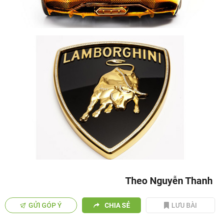
Theo Nguyễn Thanh
GỬI GÓP Ý
CHIA SẺ
LƯU BÀI