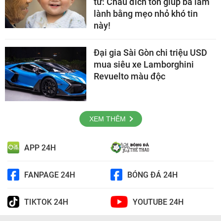
tử: Cháu đích tôn giúp bà làm
lành bằng mẹo nhỏ khó tin
này!
Đại gia Sài Gòn chi triệu USD
mua siêu xe Lamborghini
Revuelto màu độc
XEM THÊM
APP 24H
FANPAGE 24H
BÓNG ĐÁ 24H
TIKTOK 24H
YOUTUBE 24H