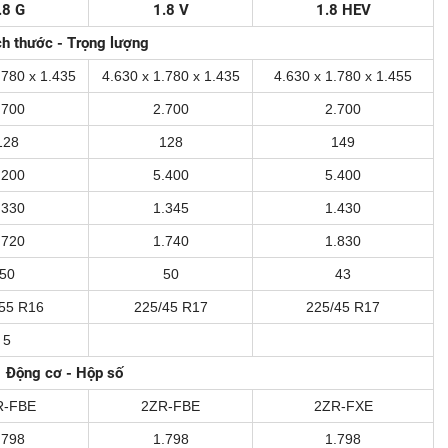
.8 G
1.8 V
1.8 HEV
ch thước - Trọng lượng
.780 x 1.435
4.630 x 1.780 x 1.435
4.630 x 1.780 x 1.455
.700
2.700
2.700
128
128
149
.200
5.400
5.400
.330
1.345
1.430
.720
1.740
1.830
50
50
43
55 R16
225/45 R17
225/45 R17
5
Động cơ - Hộp số
R-FBE
2ZR-FBE
2ZR-FXE
.798
1.798
1.798