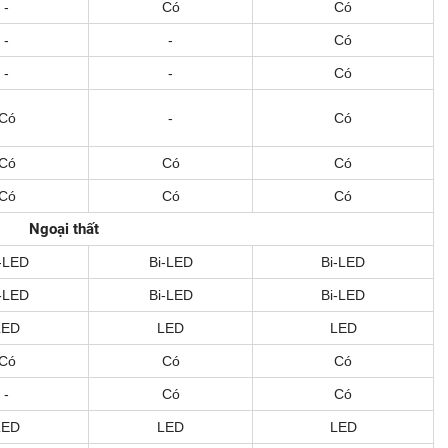
-
Có
Có
-
-
Có
-
-
Có
Có
-
Có
Có
Có
Có
Có
Có
Có
Ngoại thất
-LED
Bi-LED
Bi-LED
-LED
Bi-LED
Bi-LED
LED
LED
LED
Có
Có
Có
-
Có
Có
LED
LED
LED