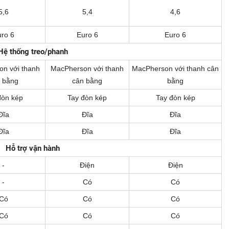
5,6
5,4
4,6
ro 6
Euro 6
Euro 6
Hệ thống treo/phanh
n với thanh
MacPherson với thanh
MacPherson với thanh cân
 bằng
cân bằng
bằng
đòn kép
Tay đòn kép
Tay đòn kép
Đĩa
Đĩa
Đĩa
Đĩa
Đĩa
Đĩa
Hỗ trợ vận hành
-
Điện
Điện
-
Có
Có
Có
Có
Có
Có
Có
Có