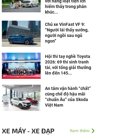
với hàng loạt tiện ích
hiếm thấy trong phân
khúc...
Chủ xe VinFast VF 9:
“Người lái thấy sướng,
người ngồi sau ngủ
ngon”
Hội thi tay nghề Toyota
2026: 69 thí sinh tranh
tài, với tổng giải thưởng
lên đến 145...
An tâm vận hành “chất”
cùng chế độ hậu mãi
“chuẩn Âu” của Skoda
Việt Nam
XE MÁY - XE ĐẠP
Xem thêm