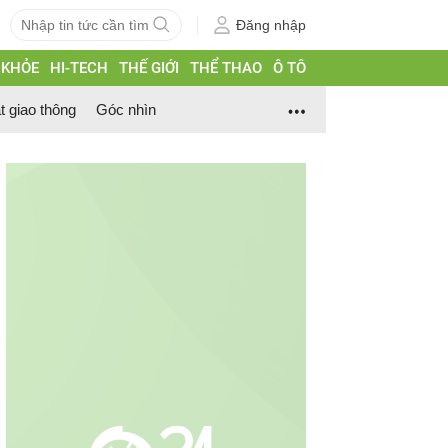
Đăng nhập
 KHỎE
HI-TECH
THẾ GIỚI
THỂ THAO
Ô TÔ
t giao thông
Góc nhìn