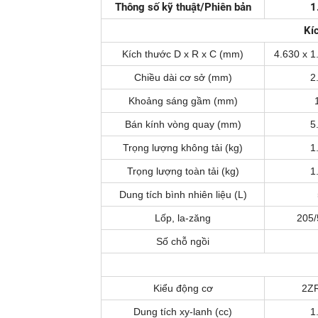
Thông số kỹ thuật/Phiên bản
1
Kí
Kích thước D x R x C (mm)
4.630 x 1
Chiều dài cơ sở (mm)
2
Khoảng sáng gầm (mm)
Bán kính vòng quay (mm)
5
Trọng lượng không tải (kg)
1
Trọng lượng toàn tải (kg)
1
Dung tích bình nhiên liệu (L)
Lốp, la-zăng
205/
Số chỗ ngồi
Kiểu động cơ
2Z
Dung tích xy-lanh (cc)
1