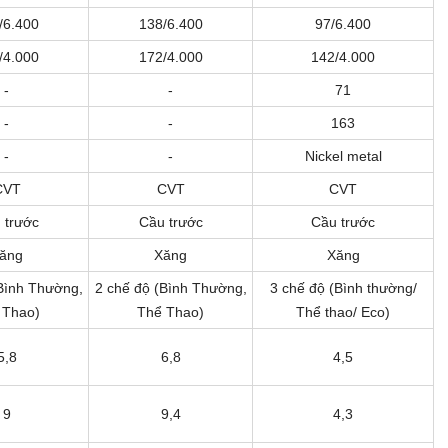
/6.400
138/6.400
97/6.400
/4.000
172/4.000
142/4.000
-
-
71
-
-
163
-
-
Nickel metal
CVT
CVT
CVT
 trước
Cầu trước
Cầu trước
ăng
Xăng
Xăng
Bình Thường,
2 chế độ (Bình Thường,
3 chế độ (Bình thường/
 Thao)
Thể Thao)
Thể thao/ Eco)
5,8
6,8
4,5
9
9,4
4,3