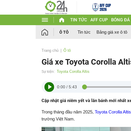
TIN TỨC
AFF CUP
BÓNG ĐÁ
Tin tức
Bảng giá xe ô tô
Ô TÔ
Trang chủ
Ô tô
Giá xe Toyota Corolla Alt
Toyota Corolla Altis
Sự kiện:
0:00
/
5:43
Cập nhật giá niêm yết và lăn bánh mới nhất xe
Trong tháng đầu năm 2025,
Toyota Corolla Altis
trường Việt Nam.