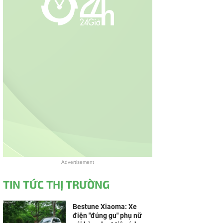
Advertisement
TIN TỨC THỊ TRƯỜNG
Bestune Xiaoma: Xe
điện "đúng gu" phụ nữ