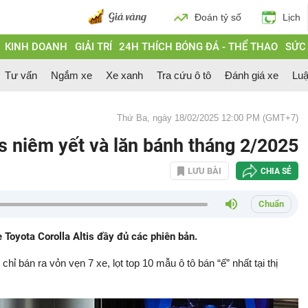
Đoán tỷ số
Lịch
KINH DOANH
GIẢI TRÍ
24H THÍCH BÓNG ĐÁ - THỂ THAO
SỨC
Tư vấn
Ngắm xe
Xe xanh
Tra cứu ô tô
Đánh giá xe
Luậ
Thứ Ba, ngày 18/02/2025 12:00 PM (GMT+7)
is niêm yết và lăn bánh tháng 2/2025
LƯU BÀI
CHIA SẺ
Chuẩn
 Toyota Corolla Altis đầy đủ các phiên bản.
chỉ bán ra vỏn vẹn 7 xe, lọt top 10 mẫu ô tô bán “ế” nhất tại thị