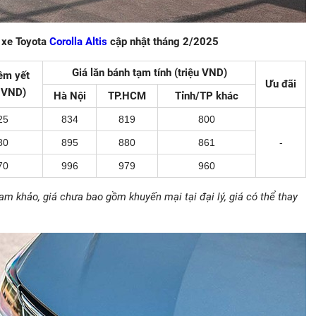
 xe Toyota
Corolla Altis
cập nhật tháng 2/2025
Giá lăn bánh tạm tính (triệu VND)
êm yết
Ưu đãi
u VND)
Hà Nội
TP.HCM
Tỉnh/TP khác
25
834
819
800
80
895
880
861
-
70
996
979
960
ham khảo, giá chưa bao gồm khuyến mại tại đại lý, giá có thể thay