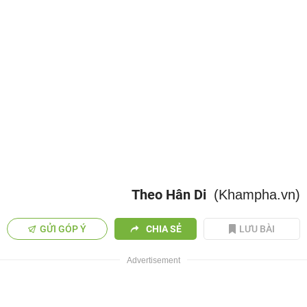
Theo Hân Di
(Khampha.vn)
GỬI GÓP Ý
CHIA SẺ
LƯU BÀI