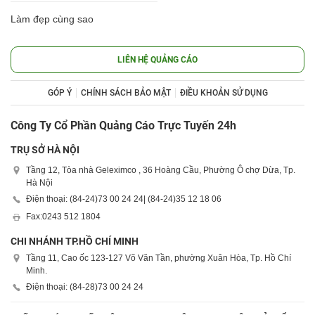
Làm đẹp cùng sao
LIÊN HỆ QUẢNG CÁO
GÓP Ý
CHÍNH SÁCH BẢO MẬT
ĐIỀU KHOẢN SỬ DỤNG
Công Ty Cổ Phần Quảng Cáo Trực Tuyến 24h
TRỤ SỞ HÀ NỘI
Tầng 12, Tòa nhà Geleximco , 36 Hoàng Cầu, Phường Ô chợ Dừa, Tp.
Hà Nội
Điện thoại: (84-24)
73 00 24 24
| (84-24)
35 12 18 06
Fax:
0243 512 1804
CHI NHÁNH TP.HỒ CHÍ MINH
Tầng 11, Cao ốc 123-127 Võ Văn Tần, phường Xuân Hòa, Tp. Hồ Chí
Minh.
Điện thoại: (84-28)
73 00 24 24