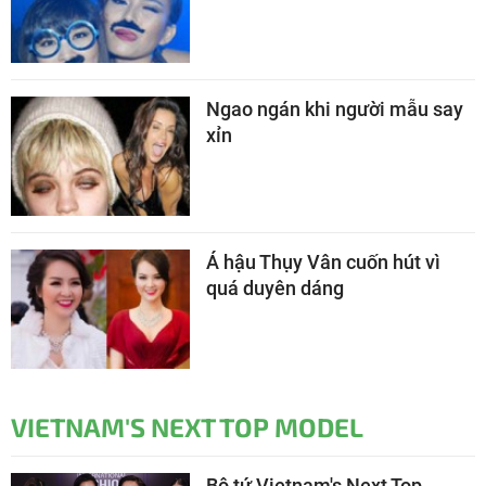
Ngao ngán khi người mẫu say
xỉn
Á hậu Thụy Vân cuốn hút vì
quá duyên dáng
VIETNAM'S NEXT TOP MODEL
Bộ tứ Vietnam's Next Top