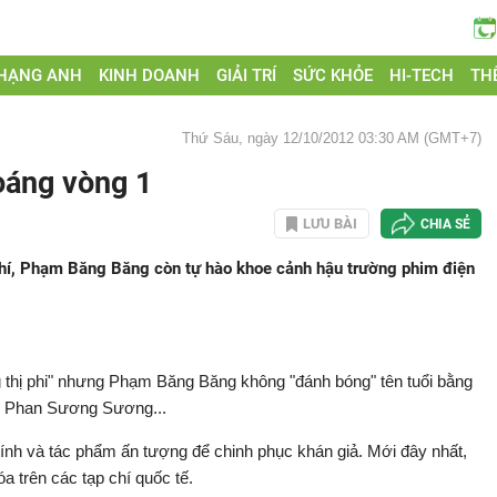
 HẠNG ANH
KINH DOANH
GIẢI TRÍ
SỨC KHỎE
HI-TECH
THẾ
Thứ Sáu, ngày 12/10/2012 03:30 AM (GMT+7)
oáng vòng 1
LƯU BÀI
CHIA SẺ
chí, Phạm Băng Băng còn tự hào khoe cảnh hậu trường phim điện
 thị phi" nhưng Phạm Băng Băng không "đánh bóng" tên tuổi bằng
ỳ" Phan Sương Sương...
ính và tác phẩm ấn tượng để chinh phục khán giả. Mới đây nhất,
óa trên các tạp chí quốc tế.