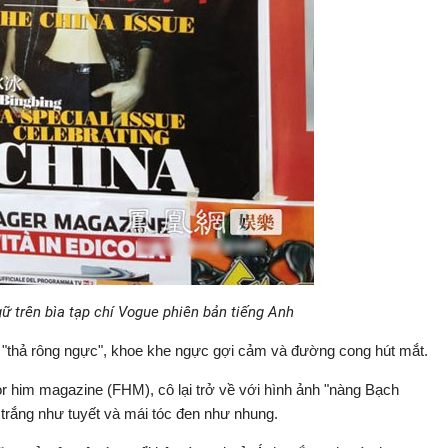
ữ trên bìa tạp chí Vogue phiên bản tiếng Anh
ạo "thả rông ngực", khoe khe ngực gợi cảm và đường cong hút mắt.
r him magazine (FHM), cô lại trở về với hình ảnh "nàng Bạch
a trắng như tuyết và mái tóc đen như nhung.