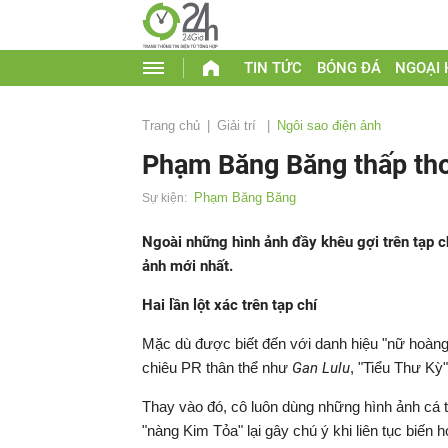
TIN TỨC
BÓNG ĐÁ
NGOẠI
Trang chủ
Giải trí
Ngôi sao điện ảnh
Phạm Băng Băng thấp th
Phạm Băng Băng
Sự kiện:
Ngoài những hình ảnh đầy khêu gợi trên tạp 
ảnh mới nhất.
Hai lần lột xác trên tạp chí
Mặc dù được biết đến với danh hiệu "nữ hoàng
chiêu PR thân thể như
Gan Lulu
, "Tiểu Thư K
Thay vào đó, cô luôn dùng những hình ảnh cá t
"nàng Kim Tỏa" lại gây chú ý khi liên tục biến h