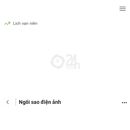
BÓNG ĐÁ
TIN TỨC
SỨC KHỎE
Lịch vạn niên
Ngôi sao điện ảnh
Tin tức giải trí
Phim
Ca nhạc
TV Show
Đàn 