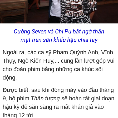
Cường Seven và Chi Pu bất ngờ thân
mật trên sân khấu hậu chia tay
Ngoài ra, các ca sỹ Phạm Quỳnh Anh, Vĩnh
Thụy, Ngô Kiến Huy,... cũng lần lượt góp vui
cho đoàn phim bằng những ca khúc sôi
động.
Được biết, sau khi đóng máy vào đầu tháng
9, bộ phim
Thần tượng
sẽ hoàn tất giai đoạn
hậu kỳ để sẵn sàng ra mắt khán giả vào
tháng 12 tới.