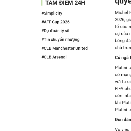
quyề
TÂM ĐIỂM 24H
Michel P
#Simplicity
2026, gi
#AFF Cup 2026
tố cáo 
#Dự đoán tỷ số
dự của 
#Tin chuyển nhượng
bóng đá 
chủ tro
#CLB Manchester United
#CLB Arsenal
Cú ngã 
Platini 
có mạng 
với tư c
FIFA cho
còn Inf
khi Plat
Platini 
Đòn đán
Vụ việc 