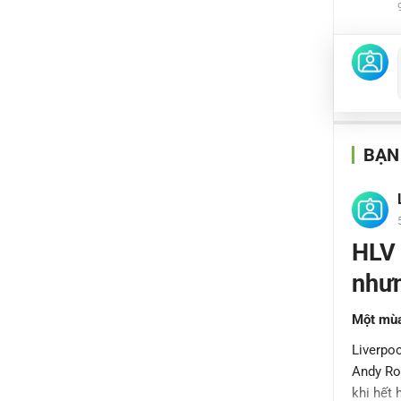
BẠN
HLV 
nhưn
Một mùa
Liverpoo
Andy Rob
khi hết 