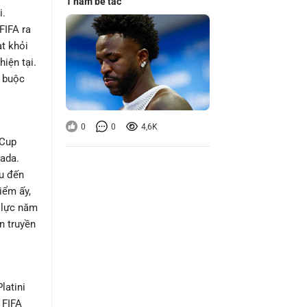
1 năm bế tắc
i.
FIFA ra
ạt khỏi
iện tại.
g buộc
0
0
4,6K
 Cup
nada.
hu đến
iểm ấy,
n lực năm
n truyền
latini
 FIFA