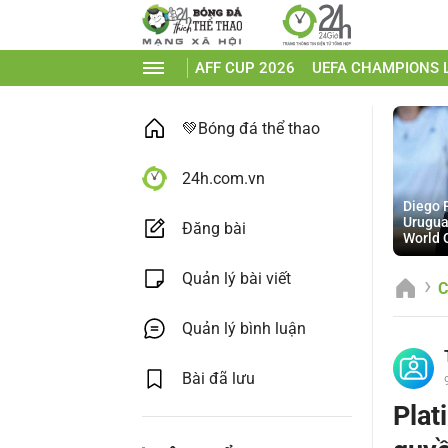
AFF CUP 2026
UEFA CHAMPIONS 
💚Bóng đá thể thao
24h.com.vn
Diego F
Urugua
Đăng bài
World 
Quản lý bài viết
C
Quản lý bình luận
Bài đã lưu
Plat