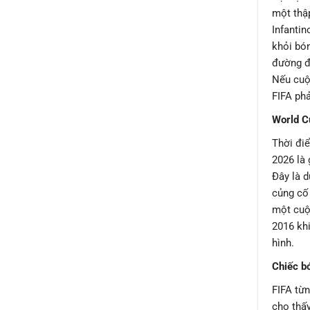
một thập
Infantin
khỏi bón
đường đu
Nếu cuộ
FIFA phả
World C
Thời điể
2026 là 
Đây là 
củng cố 
một cuộc
2016 khi
hình.
Chiếc b
FIFA từn
cho thấy