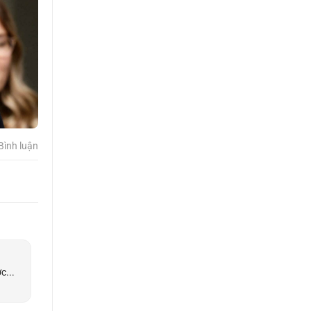
Bình luận
c...