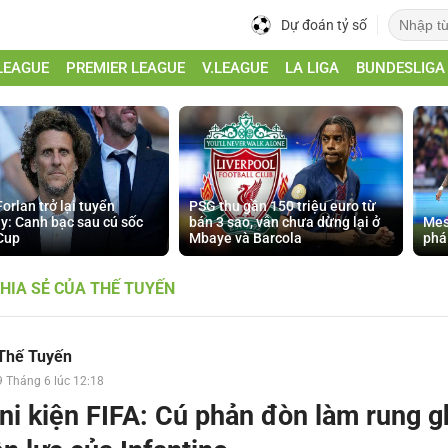
Dự đoán tỷ số
LEAGUE
PREMIER LEAGUE
V.LEAGUE
LA LIGA
BUNDESLIGA
orlan trở lại tuyển
PSG thu gần 150 triệu euro từ
y: Canh bạc sau cú sốc
bán 3 sao, vẫn chưa dừng lại ở
Mes
Cup
Mbaye và Barcola
phá
HIA SẺ CỦA THẾ TUYẾN
Thế Tuyến
9 Tháng 6 lúc 12:18
ini kiện FIFA: Cú phản đòn làm rung 