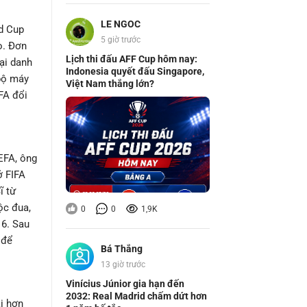
LE NGOC
ld Cup
5 giờ trước
o. Đơn
Lịch thi đấu AFF Cup hôm nay:
ại danh
Indonesia quyết đấu Singapore,
 bộ máy
Việt Nam thắng lớn?
IFA đổi
UEFA, ông
ở FIFA
ĩ từ
ộc đua,
0
0
1,9K
16. Sau
 để
Bá Thắng
13 giờ trước
Vinícius Júnior gia hạn đến
2032: Real Madrid chấm dứt hơn
ài hơn