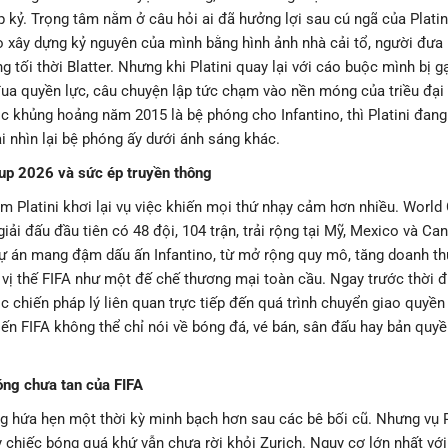
 kỷ. Trọng tâm nằm ở câu hỏi ai đã hưởng lợi sau cú ngã của Platin
o xây dựng kỷ nguyên của mình bằng hình ảnh nhà cải tổ, người đưa 
g tối thời Blatter. Nhưng khi Platini quay lại với cáo buộc mình bị g
a quyền lực, câu chuyện lập tức chạm vào nền móng của triều đại h
c khủng hoảng năm 2015 là bệ phóng cho Infantino, thì Platini đan
i nhìn lại bệ phóng ấy dưới ánh sáng khác.
up 2026 và sức ép truyền thông
m Platini khơi lại vụ việc khiến mọi thứ nhạy cảm hơn nhiều. World
giải đấu đầu tiên có 48 đội, 104 trận, trải rộng tại Mỹ, Mexico và Ca
dự án mang đậm dấu ấn Infantino, từ mở rộng quy mô, tăng doanh t
vị thế FIFA như một đế chế thương mại toàn cầu. Ngay trước thời đ
 chiến pháp lý liên quan trực tiếp đến quá trình chuyển giao quyề
ến FIFA không thể chỉ nói về bóng đá, vé bán, sân đấu hay bản quyề
óng chưa tan của FIFA
g hứa hẹn một thời kỳ minh bạch hơn sau các bê bối cũ. Nhưng vụ P
 chiếc bóng quá khứ vẫn chưa rời khỏi Zurich. Nguy cơ lớn nhất với