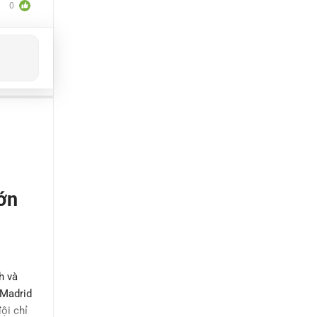
0
lớn
h và
 Madrid
ội chỉ