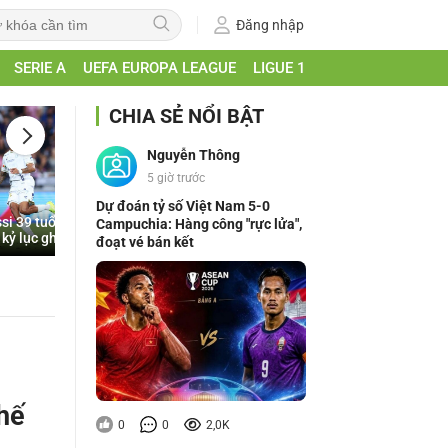
Đăng nhập
SERIE A
UEFA EUROPA LEAGUE
LIGUE 1
CHIA SẺ NỔI BẬT
Nguyễn Thông
5 giờ trước
Dự đoán tỷ số Việt Nam 5-0
si 39 tuổi: Chỉ còn 1 bàn để
Campuchia: Hàng công "rực lửa",
 kỷ lục ghi bàn Leagues Cup
đoạt vé bán kết
ghế
0
0
2,0K