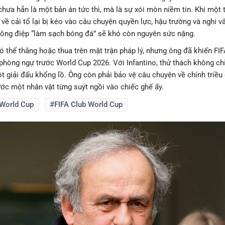
chưa hẳn là một bản án tức thì, mà là sự xói mòn niềm tin. Khi một
 về cải tổ lại bị kéo vào câu chuyện quyền lực, hậu trường và nghi v
thông điệp “làm sạch bóng đá” sẽ khó còn nguyên sức nặng.
có thể thắng hoặc thua trên mặt trận pháp lý, nhưng ông đã khiến FIF
phòng ngự trước World Cup 2026. Với Infantino, thử thách không chỉ
 giải đấu khổng lồ. Ông còn phải bảo vệ câu chuyện về chính triều
ớc một nhân vật từng suýt ngồi vào chiếc ghế ấy.
 World Cup
#FIFA Club World Cup