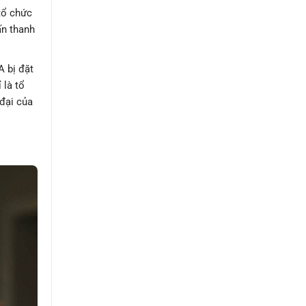
 tổ chức
ấn thanh
A bị đặt
 là tổ
 đại của