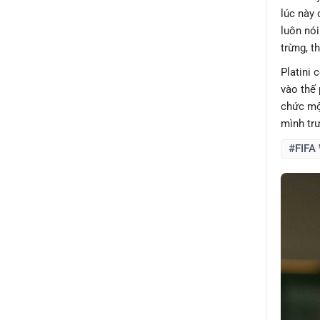
lúc này 
luôn nói
trừng, 
Platini 
vào thế 
chức một
mình trư
#FIFA