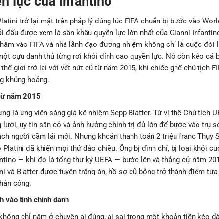
n lực của Infantino
latini trở lại mặt trận pháp lý đúng lúc FIFA chuẩn bị bước vào Wor
ải đấu được xem là sân khấu quyền lực lớn nhất của Gianni Infantin
nhằm vào FIFA và nhà lãnh đạo đương nhiệm không chỉ là cuộc đòi l
một cựu danh thủ từng rơi khỏi đỉnh cao quyền lực. Nó còn kéo cả
thế giới trở lại với vết nứt cũ từ năm 2015, khi chiếc ghế chủ tịch F
ng khủng hoảng.
từ năm 2015
từng là ứng viên sáng giá kế nhiệm Sepp Blatter. Từ vị thế Chủ tịch 
lưới, uy tín sân cỏ và ảnh hưởng chính trị đủ lớn để bước vào trụ s
ách người cầm lái mới. Nhưng khoản thanh toán 2 triệu franc Thụy S
 Platini đã khiến mọi thứ đảo chiều. Ông bị đình chỉ, bị loại khỏi cu
antino — khi đó là tổng thư ký UEFA — bước lên và thắng cử năm 20
ini và Blatter được tuyên trắng án, hồ sơ cũ bỗng trở thành điểm tựa
phản công.
h vào tính chính danh
không chỉ nằm ở chuyện ai đúng, ai sai trong một khoản tiền kéo d