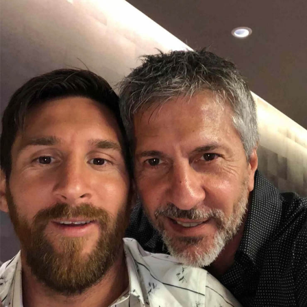
lại hành trình của người cha đã đồng hành
cùng Messi từ ngày rời Argentina ở tuổi 13
cho đến khi trở thành một trong những cầu
thủ thành công nhất lịch sử.
Bước ngoặt ngày 17/9/2000
Trước khi trở thành người đại diện, Jorge
làm giám sát tại một nhà máy thép ở
Rosario. Ngày 17/9/2000, ông cùng Lionel
Messi, khi ấy mới 13 tuổi, đặt chân tới
Barcelona để thử việc. Messi sau đó gia
nhập hệ thống đào tạo trẻ của đội bóng xứ
Catalunya và bắt đầu hành trình kéo dài
hơn 2 thập kỷ tại Tây Ban Nha.