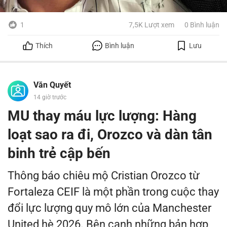
Jorge dần rời công việc cũ để phụ trách sự
nghiệp của con trai. Từ hợp đồng, quyền
1
7,5K Lượt xem
0 Bình luận
hình ảnh đến các quyết định về tương lai,
Thích
Bình luận
Lưu
ông trở thành người trực tiếp tham gia
nhiều cuộc thương lượng quan trọng của
Văn Quyết
Messi. Quãng thời gian ấy chứng kiến
14 giờ trước
Lionel Messi chơi 778 trận chính thức cho
MU thay máu lực lượng: Hàng
Barcelona, ghi 672 bàn, có 305 kiến tạo và
loạt sao ra đi, Orozco và dàn tân
giành 35 danh hiệu cùng CLB.
binh trẻ cập bến
90 phút căng thẳng với Barcelona
Thông báo chiêu mộ Cristian Orozco từ
Một trong những lần Jorge xuất hiện nhiều
Fortaleza CEIF là một phần trong cuộc thay
nhất trước truyền thông diễn ra ngày
đổi lực lượng quy mô lớn của Manchester
2/9/2020. Sau khi Messi thông báo ý định
United hè 2026. Bên cạnh những bản hợp