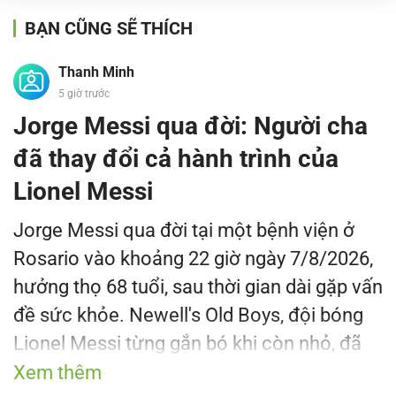
BẠN CŨNG SẼ THÍCH
Thanh Minh
5 giờ trước
Jorge Messi qua đời: Người cha
đã thay đổi cả hành trình của
Lionel Messi
Jorge Messi qua đời tại một bệnh viện ở
Rosario vào khoảng 22 giờ ngày 7/8/2026,
hưởng thọ 68 tuổi, sau thời gian dài gặp vấn
đề sức khỏe. Newell's Old Boys, đội bóng
Lionel Messi từng gắn bó khi còn nhỏ, đã
xác nhận thông tin. Sự ra đi của Jorge khép
Xem thêm