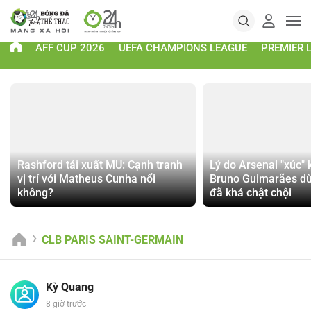
AFF CUP 2026
UEFA CHAMPIONS LEAGUE
PREMIER 
Rashford tái xuất MU: Cạnh tranh
Lý do Arsenal "xúc" 
vị trí với Matheus Cunha nổi
Bruno Guimarães dù
không?
đã khá chật chội
CLB PARIS SAINT-GERMAIN
Kỳ Quang
8 giờ trước