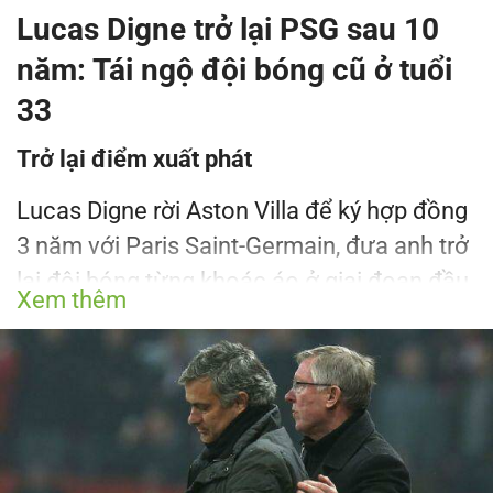
Lucas Digne trở lại PSG sau 10
năm: Tái ngộ đội bóng cũ ở tuổi
33
Trở lại điểm xuất phát
Lucas Digne rời Aston Villa để ký hợp đồng
3 năm với Paris Saint-Germain, đưa anh trở
lại đội bóng từng khoác áo ở giai đoạn đầu
Xem thêm
sự nghiệp. Sau 8 năm liên tục thi đấu tại
Anh cho Everton rồi Aston Villa, hậu vệ trái
33 tuổi trở về Parc des Princes khi PSG
kích hoạt điều khoản giải phóng được
truyền thông Anh xác định ở mức khoảng
6-7 triệu bảng.