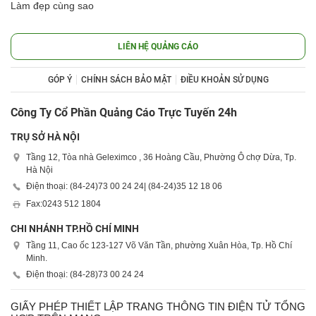
Làm đẹp cùng sao
LIÊN HỆ QUẢNG CÁO
GÓP Ý
CHÍNH SÁCH BẢO MẬT
ĐIỀU KHOẢN SỬ DỤNG
Công Ty Cổ Phần Quảng Cáo Trực Tuyến 24h
TRỤ SỞ HÀ NỘI
Tầng 12, Tòa nhà Geleximco , 36 Hoàng Cầu, Phường Ô chợ Dừa, Tp.
Hà Nội
Điện thoại: (84-24)
73 00 24 24
| (84-24)
35 12 18 06
Fax:
0243 512 1804
CHI NHÁNH TP.HỒ CHÍ MINH
Tầng 11, Cao ốc 123-127 Võ Văn Tần, phường Xuân Hòa, Tp. Hồ Chí
Minh.
Điện thoại: (84-28)
73 00 24 24
GIẤY PHÉP THIẾT LẬP TRANG THÔNG TIN ĐIỆN TỬ TỔNG