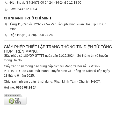
Điện thoại: (84-24)
73 00 24 24
| (84-24)
35 12 18 06
Fax:
0243 512 1804
CHI NHÁNH TP.HỒ CHÍ MINH
Tầng 11, Cao ốc 123-127 Võ Văn Tần, phường Xuân Hòa, Tp. Hồ Chí
Minh.
Điện thoại: (84-28)
73 00 24 24
GIẤY PHÉP THIẾT LẬP TRANG THÔNG TIN ĐIỆN TỬ TỔNG
HỢP TRÊN MẠNG.
Giấy phép số 180/GP-STTTT ngày cấp 11/12/2024 - Sở thông tin và truyền
thông Hà Nội.
Giấy xác nhận thông báo cung cấp dịch vụ Mạng xã hội số 89 /GXN-
PTTH&TTĐT do Cục Phát thanh, Truyền hình và Thông tin Điện tử cấp ngày
13 tháng 6 năm 2025.
Chịu trách nhiệm quản lý nội dung: Phan Minh Tâm - Chủ tịch HĐQT.
Hotline:
0965 08 24 24