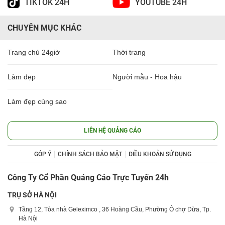
TIKTOK 24H
YOUTUBE 24H
CHUYÊN MỤC KHÁC
Trang chủ 24giờ
Thời trang
Làm đẹp
Người mẫu - Hoa hậu
Làm đẹp cùng sao
LIÊN HỆ QUẢNG CÁO
GÓP Ý
CHÍNH SÁCH BẢO MẬT
ĐIỀU KHOẢN SỬ DỤNG
Công Ty Cổ Phần Quảng Cáo Trực Tuyến 24h
TRỤ SỞ HÀ NỘI
Tầng 12, Tòa nhà Geleximco , 36 Hoàng Cầu, Phường Ô chợ Dừa, Tp.
Hà Nội