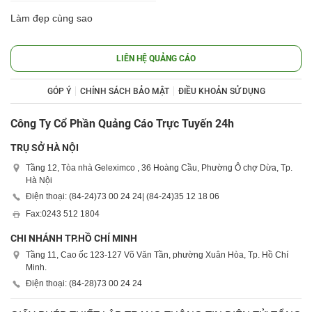
Làm đẹp cùng sao
LIÊN HỆ QUẢNG CÁO
GÓP Ý
CHÍNH SÁCH BẢO MẬT
ĐIỀU KHOẢN SỬ DỤNG
Công Ty Cổ Phần Quảng Cáo Trực Tuyến 24h
TRỤ SỞ HÀ NỘI
Tầng 12, Tòa nhà Geleximco , 36 Hoàng Cầu, Phường Ô chợ Dừa, Tp.
Hà Nội
Điện thoại: (84-24)
73 00 24 24
| (84-24)
35 12 18 06
Fax:
0243 512 1804
CHI NHÁNH TP.HỒ CHÍ MINH
Tầng 11, Cao ốc 123-127 Võ Văn Tần, phường Xuân Hòa, Tp. Hồ Chí
Minh.
Điện thoại: (84-28)
73 00 24 24