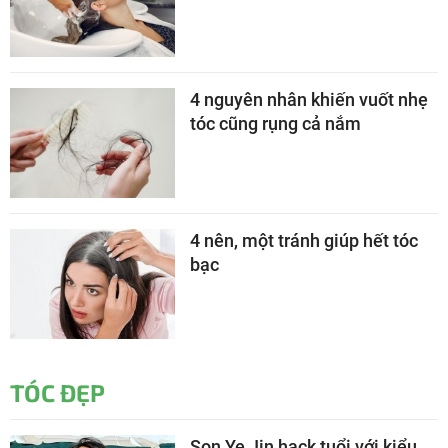
4 nguyên nhân khiến vuốt nhẹ
tóc cũng rụng cả nắm
4 nên, một tránh giúp hết tóc
bạc
TÓC ĐẸP
Son Ye Jin hack tuổi với kiểu