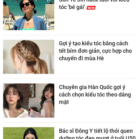
tóc 'bé gái'
Gợi ý tạo kiểu tóc bằng cách
tết bím đơn giản, cực hợp cho
chuyến đi mùa Hè
Chuyên gia Hàn Quốc gợi ý
cách chọn kiểu tóc theo dáng
mặt
Bác sĩ Đông Y tiết lộ thói quen
dưỡng tóc đen mượt ở tuổi U50