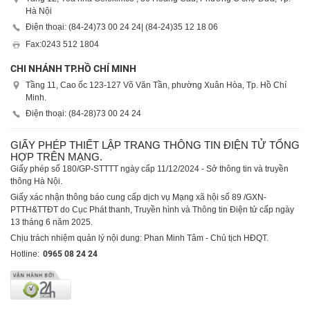
Hà Nội
Điện thoại: (84-24)
73 00 24 24
| (84-24)
35 12 18 06
Fax:
0243 512 1804
CHI NHÁNH TP.HỒ CHÍ MINH
Tầng 11, Cao ốc 123-127 Võ Văn Tần, phường Xuân Hòa, Tp. Hồ Chí
Minh.
Điện thoại: (84-28)
73 00 24 24
GIẤY PHÉP THIẾT LẬP TRANG THÔNG TIN ĐIỆN TỬ TỔNG
HỢP TRÊN MẠNG.
Giấy phép số 180/GP-STTTT ngày cấp 11/12/2024 - Sở thông tin và truyền
thông Hà Nội.
Giấy xác nhận thông báo cung cấp dịch vụ Mạng xã hội số 89 /GXN-
PTTH&TTĐT do Cục Phát thanh, Truyền hình và Thông tin Điện tử cấp ngày
13 tháng 6 năm 2025.
Chịu trách nhiệm quản lý nội dung: Phan Minh Tâm - Chủ tịch HĐQT.
Hotline:
0965 08 24 24