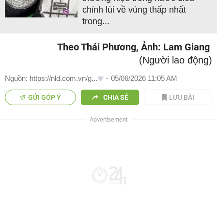
chỉnh lùi về vùng thấp nhất
trong...
Theo Thái Phương, Ảnh: Lam Giang
(Người lao động)
Nguồn: https://nld.com.vn/g...
-
05/06/2026 11:05 AM
GỬI GÓP Ý
CHIA SẺ
LƯU BÀI