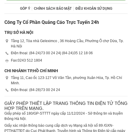
GÓP Ý
CHÍNH SÁCH BẢO MẬT
ĐIỀU KHOẢN SỬ DỤNG
Công Ty Cổ Phần Quảng Cáo Trực Tuyến 24h
TRỤ SỞ HÀ NỘI
Tầng 12, Tòa nhà Geleximco , 36 Hoàng Cầu, Phường Ô chợ Dừa, Tp.
Hà Nội
Điện thoại: (84-24)
73 00 24 24
| (84-24)
35 12 18 06
Fax:
0243 512 1804
CHI NHÁNH TP.HỒ CHÍ MINH
Tầng 11, Cao ốc 123-127 Võ Văn Tần, phường Xuân Hòa, Tp. Hồ Chí
Minh.
Điện thoại: (84-28)
73 00 24 24
GIẤY PHÉP THIẾT LẬP TRANG THÔNG TIN ĐIỆN TỬ TỔNG
HỢP TRÊN MẠNG.
Giấy phép số 180/GP-STTTT ngày cấp 11/12/2024 - Sở thông tin và truyền
thông Hà Nội.
Giấy xác nhận thông báo cung cấp dịch vụ Mạng xã hội số 89 /GXN-
PTTH&TTĐT do Cục Phát thanh, Truyền hình và Thông tin Điện tử cấp ngày