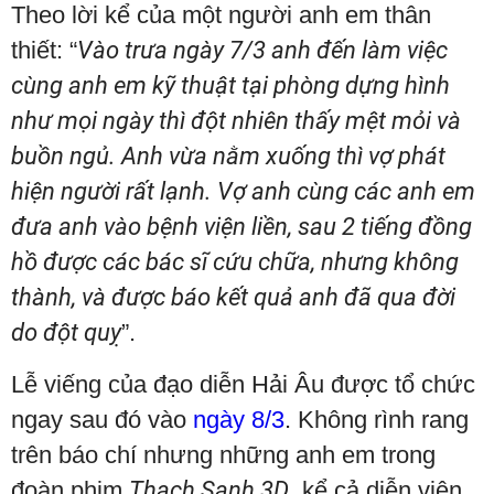
Theo lời kể của một người anh em thân
thiết: “
Vào trưa ngày 7/3 anh đến làm việc
cùng anh em kỹ thuật tại phòng dựng hình
như mọi ngày thì đột nhiên thấy mệt mỏi và
buồn ngủ. Anh vừa nằm xuống thì vợ phát
hiện người rất lạnh. Vợ anh cùng các anh em
đưa anh vào bệnh viện liền, sau 2 tiếng đồng
hồ được các bác sĩ cứu chữa, nhưng không
thành, và được báo kết quả anh đã qua đời
do đột quỵ
”.
Lễ viếng của đạo diễn Hải Âu được tổ chức
ngay sau đó vào
ngày 8/3
. Không rình rang
trên báo chí nhưng những anh em trong
đoàn phim
Thạch Sanh 3D
, kể cả diễn viên