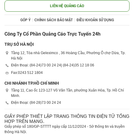
LIÊN HỆ QUẢNG CÁO
GÓP Ý
CHÍNH SÁCH BẢO MẬT
ĐIỀU KHOẢN SỬ DỤNG
Công Ty Cổ Phần Quảng Cáo Trực Tuyến 24h
TRỤ SỞ HÀ NỘI
Tầng 12, Tòa nhà Geleximco , 36 Hoàng Cầu, Phường Ô chợ Dừa, Tp.
Hà Nội
Điện thoại: (84-24)
73 00 24 24
| (84-24)
35 12 18 06
Fax:
0243 512 1804
CHI NHÁNH TP.HỒ CHÍ MINH
Tầng 11, Cao ốc 123-127 Võ Văn Tần, phường Xuân Hòa, Tp. Hồ Chí
Minh.
Điện thoại: (84-28)
73 00 24 24
GIẤY PHÉP THIẾT LẬP TRANG THÔNG TIN ĐIỆN TỬ TỔNG
HỢP TRÊN MẠNG.
Giấy phép số 180/GP-STTTT ngày cấp 11/12/2024 - Sở thông tin và truyền
thông Hà Nội.