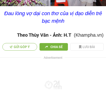
Đau lòng vợ dại con thơ của vị đạo diễn trẻ
bạc mệnh
Theo Thùy Vân - Ảnh: H.T
(Khampha.vn)
GỬI GÓP Ý
CHIA SẺ
LƯU BÀI