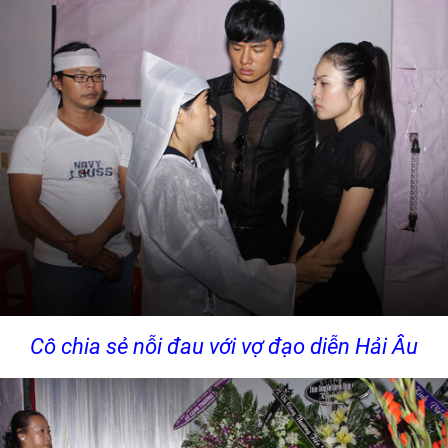
Cô chia sẻ nỗi đau với vợ đạo diễn Hải Âu