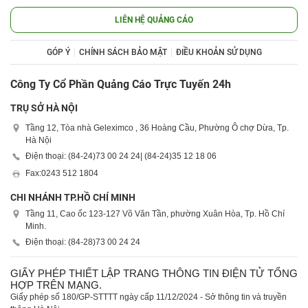
LIÊN HỆ QUẢNG CÁO
GÓP Ý
CHÍNH SÁCH BẢO MẬT
ĐIỀU KHOẢN SỬ DỤNG
Công Ty Cổ Phần Quảng Cáo Trực Tuyến 24h
TRỤ SỞ HÀ NỘI
Tầng 12, Tòa nhà Geleximco , 36 Hoàng Cầu, Phường Ô chợ Dừa, Tp.
Hà Nội
Điện thoại: (84-24)
73 00 24 24
| (84-24)
35 12 18 06
Fax:
0243 512 1804
CHI NHÁNH TP.HỒ CHÍ MINH
Tầng 11, Cao ốc 123-127 Võ Văn Tần, phường Xuân Hòa, Tp. Hồ Chí
Minh.
Điện thoại: (84-28)
73 00 24 24
GIẤY PHÉP THIẾT LẬP TRANG THÔNG TIN ĐIỆN TỬ TỔNG
HỢP TRÊN MẠNG.
Giấy phép số 180/GP-STTTT ngày cấp 11/12/2024 - Sở thông tin và truyền