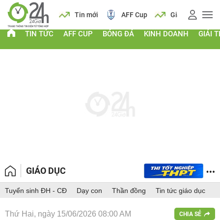
 vàng
Lịch
Tin mới
AFF Cup
Giá vàng
TIN TỨC
AFF CUP
BÓNG ĐÁ
KINH DOANH
GIẢI T
GIÁO DỤC
Tuyển sinh ĐH - CĐ
Dạy con
Thần đồng
Tin tức giáo dục
Thứ Hai, ngày 15/06/2026 08:00 AM
CHIA SẺ