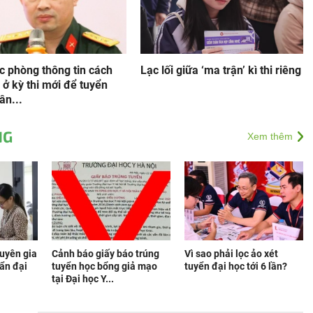
c phòng thông tin cách
Lạc lối giữa ‘ma trận’ kì thi riêng
 ở kỳ thi mới để tuyển
ân...
NG
Xem thêm
huyên gia
Cảnh báo giấy báo trúng
Vì sao phải lọc ảo xét
uẩn đại
tuyển học bổng giả mạo
tuyển đại học tới 6 lần?
tại Đại học Y...