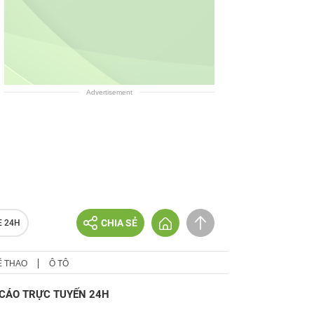
Advertisement
CHIA SẺ
E 24H
Ể THAO
Ô TÔ
CÁO TRỰC TUYẾN 24H