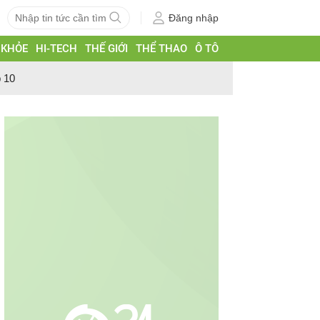
Đăng nhập
 KHỎE
HI-TECH
THẾ GIỚI
THỂ THAO
Ô TÔ
p 10