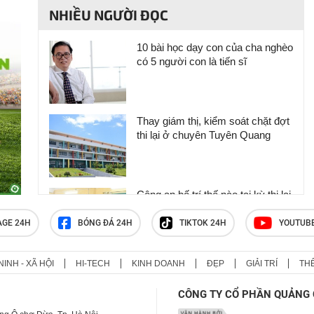
NHIỀU NGƯỜI ĐỌC
10 bài học dạy con của cha nghèo
có 5 người con là tiến sĩ
Thay giám thị, kiểm soát chặt đợt
thi lại ở chuyên Tuyên Quang
Công an bố trí thế nào tại kỳ thi lại
của 328 thí sinh chuyên Tuyên
Quang?
AGE 24H
BÓNG ĐÁ 24H
TIKTOK 24H
YOUTUB
NINH - XÃ HỘI
HI-TECH
KINH DOANH
ĐẸP
GIẢI TRÍ
TH
Trường mầm non 'đóng cửa' sau
vụ bảo mẫu đánh mắng, bắn dây
CÔNG TY CỔ PHẦN QUẢNG 
thun vào trẻ