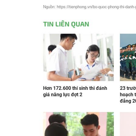
Nguồn: https://tienphong.vn/bo-quoc-phong-thi-danh-g
TIN LIÊN QUAN
Hơn 172.600 thí sinh thi đánh
23 trư
giá năng lực đợt 2
hoạch t
đẳng 2