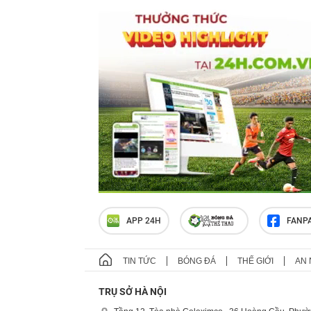
APP 24H
FANP
TIN TỨC
BÓNG ĐÁ
THẾ GIỚI
AN 
TRỤ SỞ HÀ NỘI