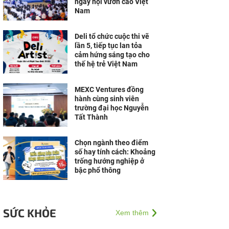
ngày hội vươn cao Việt
Nam
Deli tổ chức cuộc thi vẽ
lần 5, tiếp tục lan tỏa
cảm hứng sáng tạo cho
thế hệ trẻ Việt Nam
MEXC Ventures đồng
hành cùng sinh viên
trường đại học Nguyễn
Tất Thành
Chọn ngành theo điểm
số hay tính cách: Khoảng
trống hướng nghiệp ở
bậc phổ thông
SỨC KHỎE
Xem thêm