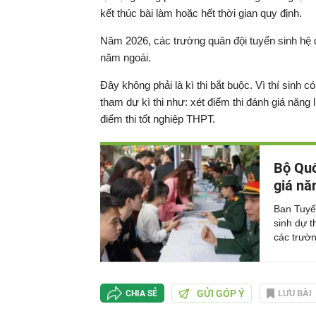
kết thúc bài làm hoặc hết thời gian quy định.
Năm 2026, các trường quân đội tuyển sinh hệ đạ
năm ngoái.
Đây không phải là kì thi bắt buộc. Vì thí sinh
tham dự kì thi như: xét điểm thi đánh giá năn
điểm thi tốt nghiệp THPT.
Bộ Quố
giá nă
Ban Tuyể
sinh dự t
các trườn
GỬI GÓP Ý
LƯU BÀI
CHIA SẺ