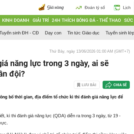
Đoán tỷ số
Lịch
KINH DOANH
GIẢI TRÍ
24H THÍCH BÓNG ĐÁ - THỂ THAO
SỨC
Tuyển sinh ĐH - CĐ
Dạy con
Tin tức Giáo dục
Tuyển sinh lớ
Thứ Bảy, ngày 13/06/2026 01:00 AM (GMT+7)
á năng lực trong 3 ngày, ai sẽ
ân đội?
LƯU BÀI
CHIA SẺ
g bố thời gian, địa điểm tổ chức kì thi đánh giá năng lực để
 kì thi đánh giá năng lực (QDA) diễn ra trong 3 ngày, từ 19 -
 vực.