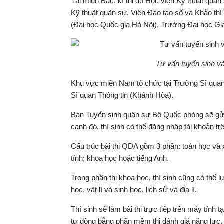
Tại miền Bắc, kì thi do Học viện Kỹ thuật quân 
Kỹ thuật quân sự, Viện Đào tạo số và Khảo th
(Đại học Quốc gia Hà Nội), Trường Đại học Gi
Tư vấn tuyển sinh v
Khu vực miền Nam tổ chức tại Trường Sĩ quan
Sĩ quan Thông tin (Khánh Hòa).
Ban Tuyển sinh quân sự Bộ Quốc phòng sẽ gửi lịc
cạnh đó, thí sinh có thể đăng nhập tài khoản trê
Cấu trúc bài thi QDA gồm 3 phần: toán học và x
tính; khoa học hoặc tiếng Anh.
Trong phần thi khoa học, thí sinh cũng có thể l
học, vật lí và sinh học, lịch sử và địa lí.
Thí sinh sẽ làm bài thi trực tiếp trên máy tính 
tự động bằng phần mềm thi đánh giá năng lực. K