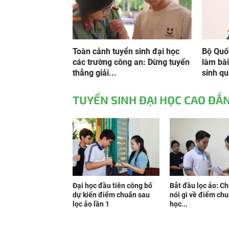
Toàn cảnh tuyển sinh đại học
Bộ Quố
các trường công an: Dừng tuyển
làm bài
thẳng giải...
sinh qu
TUYỂN SINH ĐẠI HỌC CAO ĐẲ
Đại học đầu tiên công bố
Bắt đầu lọc ảo: C
dự kiến điểm chuẩn sau
nói gì về điểm ch
lọc ảo lần 1
học...