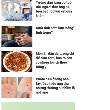
Tưởng đau lưng do tuổi
tác, người đàn ông 64
tuổi bất ngờ với kết quả
khám
Xuất tinh sớm làm 'hỏng'
tinh trùng?
Món ăn dân dã tưởng chỉ
để đưa cơm, hóa ra còn
có nhiều lợi ích theo
Đông y
Chấm đen ở lòng bàn
tay: Dấu hiệu ung thư
nhưng thường bị nhầm là
nốt ruồi