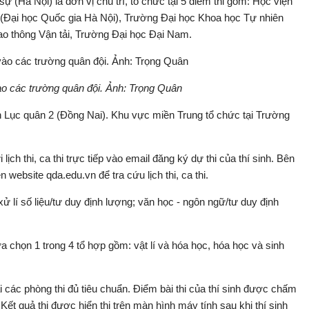
sự (Hà Nội) là đơn vị chủ trì, tổ chức tại 5 điểm thi gồm: Học viện
í (Đại học Quốc gia Hà Nội), Trường Đại học Khoa học Tự nhiên
ao thông Vận tải, Trường Đại học Đại Nam.
ào các trường quân đội. Ảnh: Trọng Quân
 Lục quân 2 (Đồng Nai). Khu vực miền Trung tổ chức tại Trường
h thi, ca thi trực tiếp vào email đăng ký dự thi của thí sinh. Bên
n website qda.edu.vn để tra cứu lịch thi, ca thi.
ử lí số liệu/tư duy định lượng; văn học - ngôn ngữ/tư duy định
ựa chọn 1 trong 4 tổ hợp gồm: vật lí và hóa học, hóa học và sinh
tại các phòng thi đủ tiêu chuẩn. Điểm bài thi của thí sinh được chấm
ết quả thi được hiển thị trên màn hình máy tính sau khi thí sinh