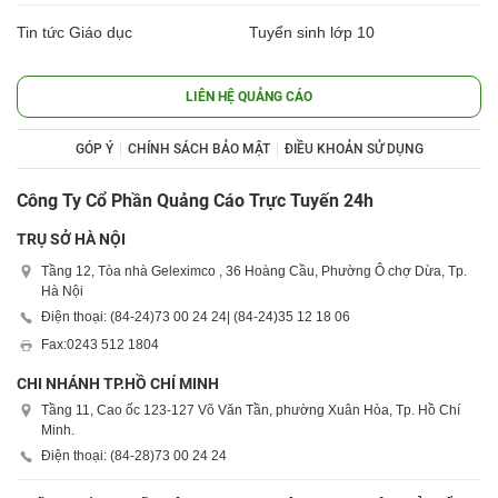
Tin tức Giáo dục
Tuyển sinh lớp 10
LIÊN HỆ QUẢNG CÁO
GÓP Ý
CHÍNH SÁCH BẢO MẬT
ĐIỀU KHOẢN SỬ DỤNG
Công Ty Cổ Phần Quảng Cáo Trực Tuyến 24h
TRỤ SỞ HÀ NỘI
Tầng 12, Tòa nhà Geleximco , 36 Hoàng Cầu, Phường Ô chợ Dừa, Tp.
Hà Nội
Điện thoại: (84-24)
73 00 24 24
| (84-24)
35 12 18 06
Fax:
0243 512 1804
CHI NHÁNH TP.HỒ CHÍ MINH
Tầng 11, Cao ốc 123-127 Võ Văn Tần, phường Xuân Hòa, Tp. Hồ Chí
Minh.
Điện thoại: (84-28)
73 00 24 24