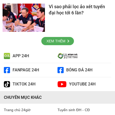
Vì sao phải lọc ảo xét tuyển
đại học tới 6 lần?
XEM THÊM
APP 24H
FANPAGE 24H
BÓNG ĐÁ 24H
TIKTOK 24H
YOUTUBE 24H
CHUYÊN MỤC KHÁC
Trang chủ 24giờ
Tuyển sinh ĐH - CĐ