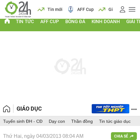
 vàng
Lịch
Tin mới
AFF Cup
Giá vàng
TIN TỨC
AFF CUP
BÓNG ĐÁ
KINH DOANH
GIẢI T
GIÁO DỤC
Tuyển sinh ĐH - CĐ
Dạy con
Thần đồng
Tin tức giáo dục
Thứ Hai, ngày 04/03/2013 08:04 AM
CHIA SẺ