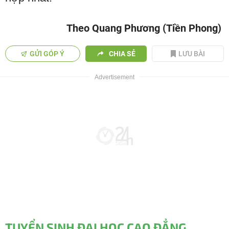
Theo Quang Phương (Tiền Phong)
GỬI GÓP Ý
CHIA SẺ
LƯU BÀI
TUYỂN SINH ĐẠI HỌC CAO ĐẲNG