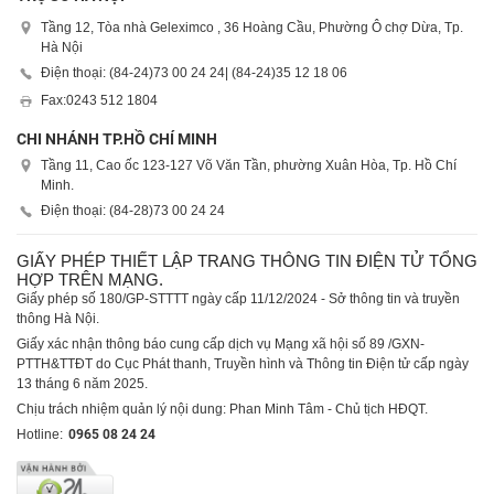
Tầng 12, Tòa nhà Geleximco , 36 Hoàng Cầu, Phường Ô chợ Dừa, Tp.
Hà Nội
Điện thoại: (84-24)
73 00 24 24
| (84-24)
35 12 18 06
Fax:
0243 512 1804
CHI NHÁNH TP.HỒ CHÍ MINH
Tầng 11, Cao ốc 123-127 Võ Văn Tần, phường Xuân Hòa, Tp. Hồ Chí
Minh.
Điện thoại: (84-28)
73 00 24 24
GIẤY PHÉP THIẾT LẬP TRANG THÔNG TIN ĐIỆN TỬ TỔNG
HỢP TRÊN MẠNG.
Giấy phép số 180/GP-STTTT ngày cấp 11/12/2024 - Sở thông tin và truyền
thông Hà Nội.
Giấy xác nhận thông báo cung cấp dịch vụ Mạng xã hội số 89 /GXN-
PTTH&TTĐT do Cục Phát thanh, Truyền hình và Thông tin Điện tử cấp ngày
13 tháng 6 năm 2025.
Chịu trách nhiệm quản lý nội dung: Phan Minh Tâm - Chủ tịch HĐQT.
Hotline:
0965 08 24 24