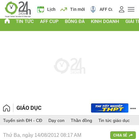
Giá vàng
Lịch
Tin mới
AFF Cup
Giá vàng
TIN TỨC
AFF CUP
BÓNG ĐÁ
KINH DOANH
GIẢI T
GIÁO DỤC
Tuyển sinh ĐH - CĐ
Dạy con
Thần đồng
Tin tức giáo dục
Thứ Ba, ngày 14/08/2012 08:17 AM
CHIA SẺ