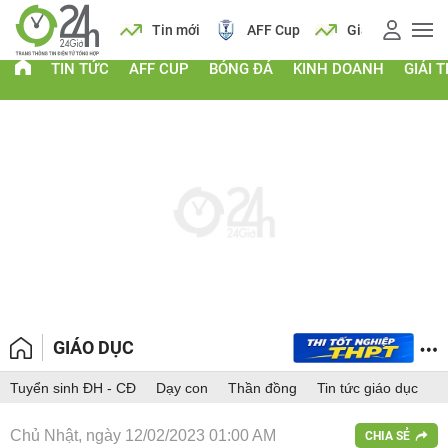
 vàng
Lịch
Tin mới
AFF Cup
Giá vàng
TIN TỨC
AFF CUP
BÓNG ĐÁ
KINH DOANH
GIẢI T
GIÁO DỤC
Tuyển sinh ĐH - CĐ
Dạy con
Thần đồng
Tin tức giáo dục
Chủ Nhật, ngày 12/02/2023 01:00 AM
CHIA SẺ