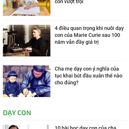
con vượt trội
4 điều quan trọng khi nuôi dạy
con của Marie Curie sau 100
năm vẫn đầy giá trị
Cha mẹ dạy con ý nghĩa của
tục khai bút đầu xuân thế nào
cho đúng?
DẠY CON
10 bài học dạy con của cha