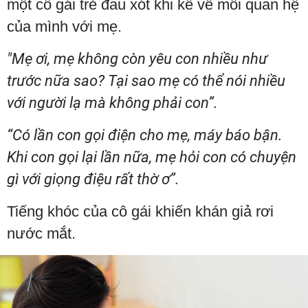
một cô gái trẻ đau xót khi kể về mối quan hệ
của mình với mẹ.
"Mẹ ơi, mẹ không còn yêu con nhiều như
trước nữa sao? Tại sao mẹ có thể nói nhiều
với người lạ mà không phải con”.
“Có lần con gọi điện cho mẹ, máy báo bận.
Khi con gọi lại lần nữa, mẹ hỏi con có chuyện
gì với giọng điệu rất thờ ơ”.
Tiếng khóc của cô gái khiến khán giả rơi
nước mắt.