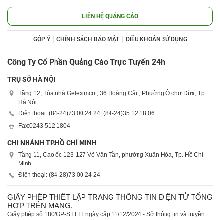
LIÊN HỆ QUẢNG CÁO
GÓP Ý
CHÍNH SÁCH BẢO MẬT
ĐIỀU KHOẢN SỬ DỤNG
Công Ty Cổ Phần Quảng Cáo Trực Tuyến 24h
TRỤ SỞ HÀ NỘI
Tầng 12, Tòa nhà Geleximco , 36 Hoàng Cầu, Phường Ô chợ Dừa, Tp.
Hà Nội
Điện thoại: (84-24)
73 00 24 24
| (84-24)
35 12 18 06
Fax:
0243 512 1804
CHI NHÁNH TP.HỒ CHÍ MINH
Tầng 11, Cao ốc 123-127 Võ Văn Tần, phường Xuân Hòa, Tp. Hồ Chí
Minh.
Điện thoại: (84-28)
73 00 24 24
GIẤY PHÉP THIẾT LẬP TRANG THÔNG TIN ĐIỆN TỬ TỔNG
HỢP TRÊN MẠNG.
Giấy phép số 180/GP-STTTT ngày cấp 11/12/2024 - Sở thông tin và truyền