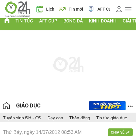
Giá vàng
Lịch
Tin mới
AFF Cup
Giá
TIN TỨC
AFF CUP
BÓNG ĐÁ
KINH DOANH
GIẢI T
GIÁO DỤC
Tuyển sinh ĐH - CĐ
Dạy con
Thần đồng
Tin tức giáo dục
Thứ Bảy, ngày 14/07/2012 08:53 AM
CHIA SẺ