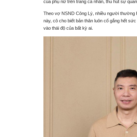
của phụ nữ trên trang cá nhân, thu hút sự qu
Theo vợ NSND Công Lý, nhiều người thường hỏ
này, cô cho biết bản thân luôn cố gắng hết sứ
vào thái độ của bất kỳ ai.