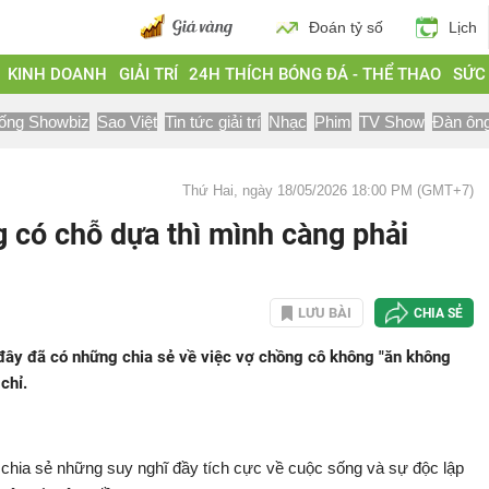
Đoán tỷ số
Lịch
KINH DOANH
GIẢI TRÍ
24H THÍCH BÓNG ĐÁ - THỂ THAO
SỨC
ống Showbiz
Sao Việt
Tin tức giải trí
Nhạc
Phim
TV Show
Đàn ôn
Thứ Hai, ngày 18/05/2026 18:00 PM (GMT+7)
 có chỗ dựa thì mình càng phải
LƯU BÀI
CHIA SẺ
y đã có những chia sẻ về việc vợ chồng cô không "ăn không
chỉ.
ia sẻ những suy nghĩ đầy tích cực về cuộc sống và sự độc lập