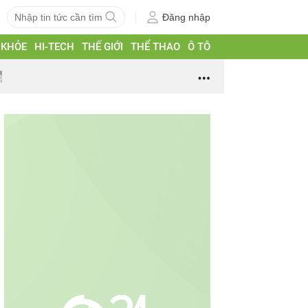
Đăng nhập
 KHỎE
HI-TECH
THẾ GIỚI
THỂ THAO
Ô TÔ
g