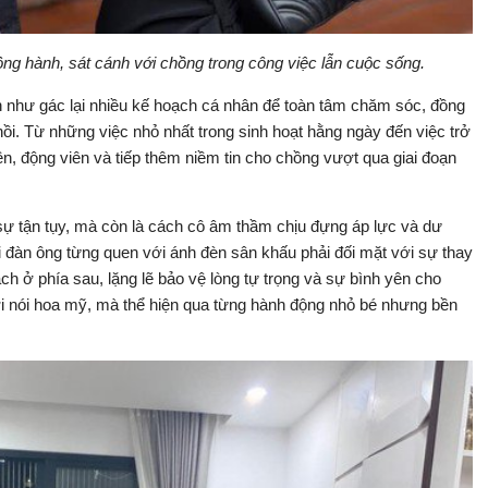
g hành, sát cánh với chồng trong công việc lẫn cuộc sống.
 như gác lại nhiều kế hoạch cá nhân để toàn tâm chăm sóc, đồng
 hồi. Từ những việc nhỏ nhất trong sinh hoạt hằng ngày đến việc trở
ên, động viên và tiếp thêm niềm tin cho chồng vượt qua giai đoạn
sự tận tụy, mà còn là cách cô âm thầm chịu đựng áp lực và dư
 đàn ông từng quen với ánh đèn sân khấu phải đối mặt với sự thay
ách ở phía sau, lặng lẽ bảo vệ lòng tự trọng và sự bình yên cho
i nói hoa mỹ, mà thể hiện qua từng hành động nhỏ bé nhưng bền