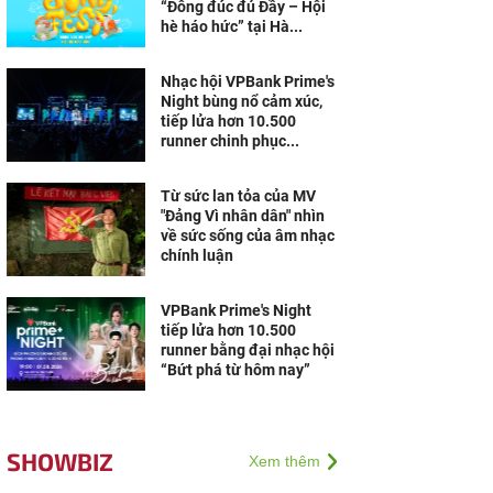
“Đông đúc đủ Đầy – Hội
hè háo hức” tại Hà...
Nhạc hội VPBank Prime's
Night bùng nổ cảm xúc,
tiếp lửa hơn 10.500
runner chinh phục...
Từ sức lan tỏa của MV
"Đảng Vì nhân dân" nhìn
về sức sống của âm nhạc
chính luận
VPBank Prime's Night
tiếp lửa hơn 10.500
runner bằng đại nhạc hội
“Bứt phá từ hôm nay”
SHOWBIZ
Xem thêm