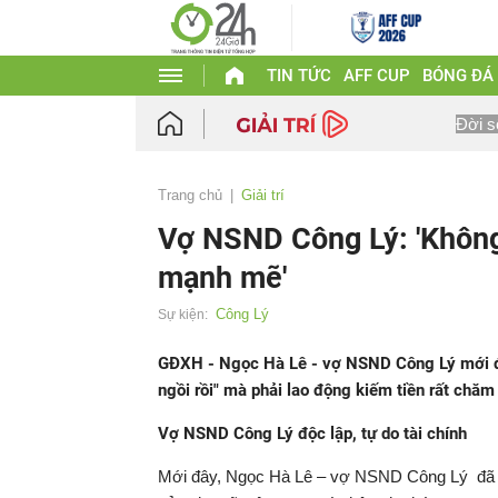
TIN TỨC
AFF CUP
BÓNG ĐÁ
Đời s
Trang chủ
Giải trí
Vợ NSND Công Lý: 'Không
mạnh mẽ'
Công Lý
Sự kiện:
GĐXH - Ngọc Hà Lê - vợ NSND Công Lý mới đâ
ngồi rồi" mà phải lao động kiếm tiền rất chăm 
Vợ NSND Công Lý độc lập, tự do tài chính
Mới đây, Ngọc Hà Lê – vợ NSND Công Lý đã ch