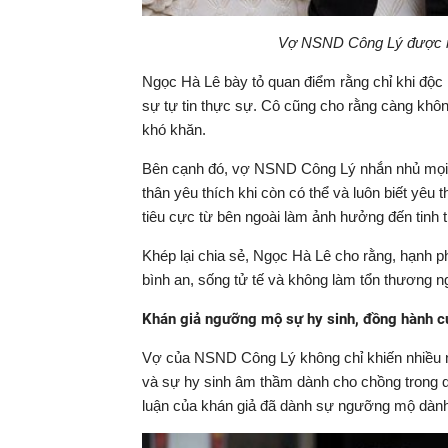
Vợ NSND Công Lý được nh
Ngọc Hà Lê bày tỏ quan điểm rằng chỉ khi độc 
sự tự tin thực sự. Cô cũng cho rằng càng kh
khó khăn.
Bên cạnh đó, vợ NSND Công Lý nhắn nhủ mọi 
thân yêu thích khi còn có thể và luôn biết yê
tiêu cực từ bên ngoài làm ảnh hưởng đến tinh 
Khép lại chia sẻ, Ngọc Hà Lê cho rằng, hạnh p
bình an, sống tử tế và không làm tổn thương n
Khán giả ngưỡng mộ sự hy sinh, đồng hành 
Vợ của NSND Công Lý không chỉ khiến nhiều ng
và sự hy sinh âm thầm dành cho chồng trong qu
luận của khán giả đã dành sự ngưỡng mộ dành