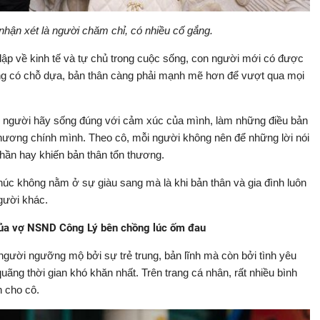
ận xét là người chăm chỉ, có nhiều cố gắng.
lập về kinh tế và tự chủ trong cuộc sống, con người mới có được
ông có chỗ dựa, bản thân càng phải mạnh mẽ hơn để vượt qua mọi
người hãy sống đúng với cảm xúc của mình, làm những điều bản
u thương chính mình. Theo cô, mỗi người không nên để những lời nói
thần hay khiến bản thân tổn thương.
húc không nằm ở sự giàu sang mà là khi bản thân và gia đình luôn
gười khác.
của vợ NSND Công Lý bên chồng lúc ốm đau
ười ngưỡng mộ bởi sự trẻ trung, bản lĩnh mà còn bởi tình yêu
ãng thời gian khó khăn nhất. Trên trang cá nhân, rất nhiều bình
 cho cô.