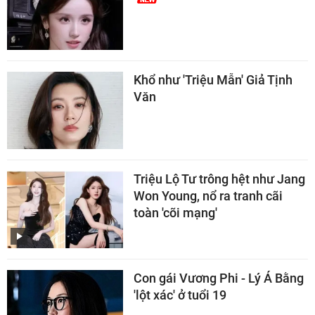
Khổ như 'Triệu Mẫn' Giả Tịnh
Văn
Triệu Lộ Tư trông hệt như Jang
Won Young, nổ ra tranh cãi
toàn 'cõi mạng'
Con gái Vương Phi - Lý Á Bằng
'lột xác' ở tuổi 19