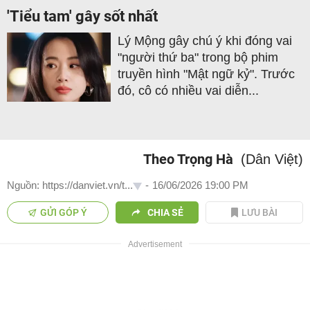
'Tiểu tam' gây sốt nhất
Lý Mộng gây chú ý khi đóng vai
"người thứ ba" trong bộ phim
truyền hình "Mật ngữ kỷ". Trước
đó, cô có nhiều vai diễn...
Theo Trọng Hà
(Dân Việt)
Nguồn: https://danviet.vn/t...
-
16/06/2026 19:00 PM
GỬI GÓP Ý
CHIA SẺ
LƯU BÀI