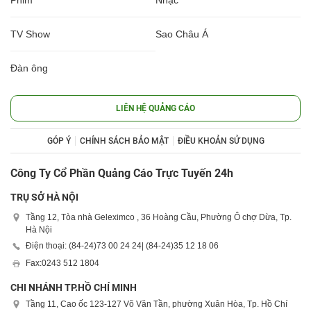
TV Show
Sao Châu Á
Đàn ông
LIÊN HỆ QUẢNG CÁO
GÓP Ý
CHÍNH SÁCH BẢO MẬT
ĐIỀU KHOẢN SỬ DỤNG
Công Ty Cổ Phần Quảng Cáo Trực Tuyến 24h
TRỤ SỞ HÀ NỘI
Tầng 12, Tòa nhà Geleximco , 36 Hoàng Cầu, Phường Ô chợ Dừa, Tp.
Hà Nội
Điện thoại: (84-24)
73 00 24 24
| (84-24)
35 12 18 06
Fax:
0243 512 1804
CHI NHÁNH TP.HỒ CHÍ MINH
Tầng 11, Cao ốc 123-127 Võ Văn Tần, phường Xuân Hòa, Tp. Hồ Chí