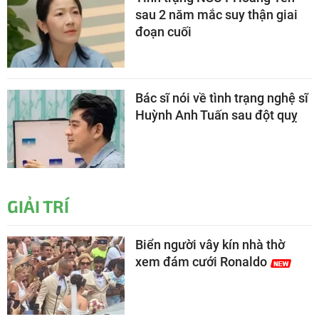
sau 2 năm mắc suy thận giai
đoạn cuối
Bác sĩ nói về tình trạng nghệ sĩ
Huỳnh Anh Tuấn sau đột quỵ
GIẢI TRÍ
Biển người vây kín nhà thờ
xem đám cưới Ronaldo