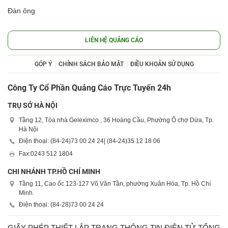
Đàn ông
LIÊN HỆ QUẢNG CÁO
GÓP Ý
CHÍNH SÁCH BẢO MẬT
ĐIỀU KHOẢN SỬ DỤNG
Công Ty Cổ Phần Quảng Cáo Trực Tuyến 24h
TRỤ SỞ HÀ NỘI
Tầng 12, Tòa nhà Geleximco , 36 Hoàng Cầu, Phường Ô chợ Dừa, Tp.
Hà Nội
Điện thoại: (84-24)
73 00 24 24
| (84-24)
35 12 18 06
Fax:
0243 512 1804
CHI NHÁNH TP.HỒ CHÍ MINH
Tầng 11, Cao ốc 123-127 Võ Văn Tần, phường Xuân Hòa, Tp. Hồ Chí
Minh.
Điện thoại: (84-28)
73 00 24 24
GIẤY PHÉP THIẾT LẬP TRANG THÔNG TIN ĐIỆN TỬ TỔNG