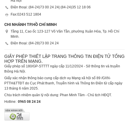
Hà Nội
Điện thoại: (84-24)
73 00 24 24
| (84-24)
35 12 18 06
Fax:
0243 512 1804
CHI NHÁNH TP.HỒ CHÍ MINH
Tầng 11, Cao ốc 123-127 Võ Văn Tần, phường Xuân Hòa, Tp. Hồ Chí
Minh.
Điện thoại: (84-28)
73 00 24 24
GIẤY PHÉP THIẾT LẬP TRANG THÔNG TIN ĐIỆN TỬ TỔNG
HỢP TRÊN MẠNG.
Giấy phép số 180/GP-STTTT ngày cấp 11/12/2024 - Sở thông tin và truyền
thông Hà Nội.
Giấy xác nhận thông báo cung cấp dịch vụ Mạng xã hội số 89 /GXN-
PTTH&TTĐT do Cục Phát thanh, Truyền hình và Thông tin Điện tử cấp ngày
13 tháng 6 năm 2025.
Chịu trách nhiệm quản lý nội dung: Phan Minh Tâm - Chủ tịch HĐQT.
Hotline:
0965 08 24 24