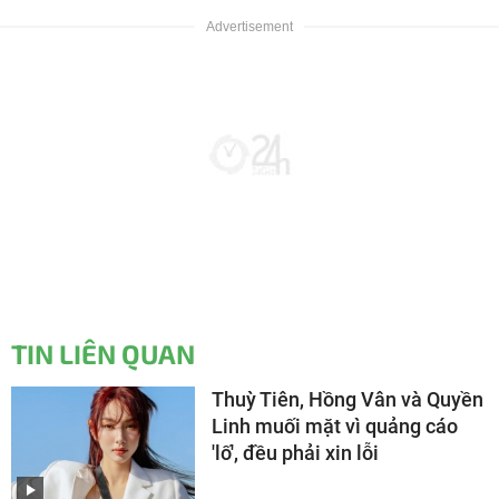
TIN LIÊN QUAN
Thuỳ Tiên, Hồng Vân và Quyền
Linh muối mặt vì quảng cáo
'lố', đều phải xin lỗi