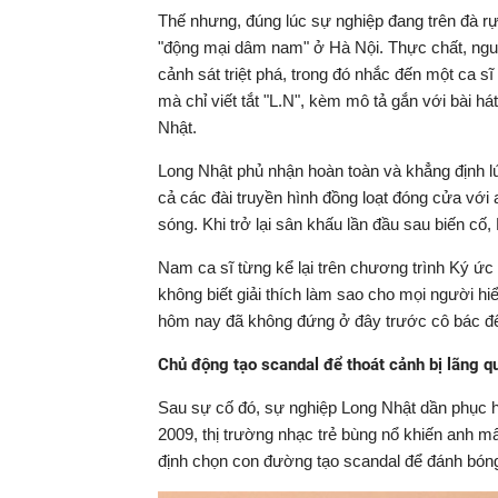
Thế nhưng, đúng lúc sự nghiệp đang trên đà rực
"động mại dâm nam" ở Hà Nội. Thực chất, ngu
cảnh sát triệt phá, trong đó nhắc đến một ca s
mà chỉ viết tắt "L.N", kèm mô tả gắn với bài há
Nhật.
Long Nhật phủ nhận hoàn toàn và khẳng định l
cả các đài truyền hình đồng loạt đóng cửa với
sóng. Khi trở lại sân khấu lần đầu sau biến cố,
Nam ca sĩ từng kể lại trên chương trình Ký ức
không biết giải thích làm sao cho mọi người hi
hôm nay đã không đứng ở đây trước cô bác để h
Chủ động tạo scandal để thoát cảnh bị lãng q
Sau sự cố đó, sự nghiệp Long Nhật dần phục h
2009, thị trường nhạc trẻ bùng nổ khiến anh m
định chọn con đường tạo scandal để đánh bóng 