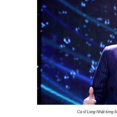
Ca sĩ Long Nhật từng ồ