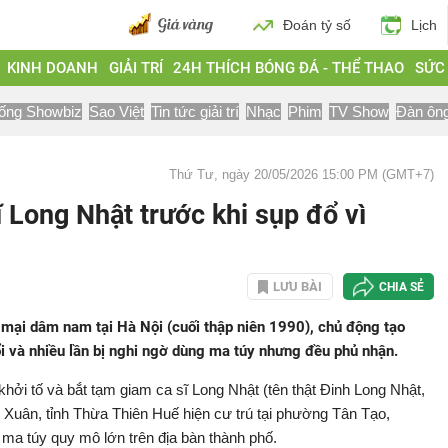
Đoán tỷ số
Lịch
KINH DOANH
GIẢI TRÍ
24H THÍCH BÓNG ĐÁ - THỂ THAO
SỨC
ống Showbiz
Sao Việt
Tin tức giải trí
Nhạc
Phim
TV Show
Đàn ôn
Thứ Tư, ngày 20/05/2026 15:00 PM (GMT+7)
 Long Nhật trước khi sụp đổ vì
LƯU BÀI
CHIA SẺ
 mại dâm nam tại Hà Nội (cuối thập niên 1990), chủ động tạo
ổi và nhiều lần bị nghi ngờ dùng ma túy nhưng đều phủ nhận.
i tố và bắt tạm giam ca sĩ Long Nhật (tên thật Đinh Long Nhật,
ú Xuân, tỉnh Thừa Thiên Huế hiện cư trú tại phường Tân Tạo,
ma túy quy mô lớn trên địa bàn thành phố.