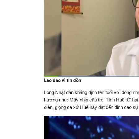
Đã
Lao đao vì tin đồn
tải
:
Thời
0:08
/
Duration
1:59
Tạm
36.93%
dừng
Backward
Forward
Long Nhật dần khẳng định tên tuổi với dòng nh
gian
hương như: Mấy nhịp cầu tre, Tình Huế, Ở hai đ
diễn, giọng ca xứ Huế này đạt đến đỉnh cao sự 
hiện
tại