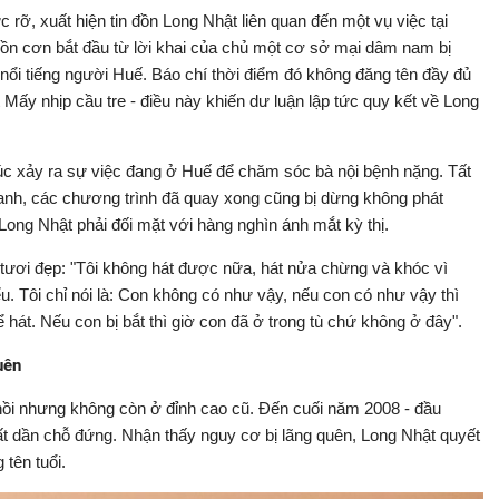
 rỡ, xuất hiện tin đồn Long Nhật liên quan đến một vụ việc tại
ồn cơn bắt đầu từ lời khai của chủ một cơ sở mại dâm nam bị
ĩ nổi tiếng người Huế. Báo chí thời điểm đó không đăng tên đầy đủ
t Mấy nhịp cầu tre - điều này khiến dư luận lập tức quy kết về Long
úc xảy ra sự việc đang ở Huế để chăm sóc bà nội bệnh nặng. Tất
 anh, các chương trình đã quay xong cũng bị dừng không phát
 Long Nhật phải đối mặt với hàng nghìn ánh mắt kỳ thị.
 tươi đẹp: "Tôi không hát được nữa, hát nửa chừng và khóc vì
ểu. Tôi chỉ nói là: Con không có như vậy, nếu con có như vậy thì
át. Nếu con bị bắt thì giờ con đã ở trong tù chứ không ở đây".
uên
ồi nhưng không còn ở đỉnh cao cũ. Đến cuối năm 2008 - đầu
ất dần chỗ đứng. Nhận thấy nguy cơ bị lãng quên, Long Nhật quyết
tên tuổi.