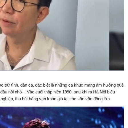
Bật
Toàn
Backward
âm
màn
ạc trữ tình, dân ca, đặc biệt là những ca khúc mang âm hưởng quê
thanh
hình
ầu nỗi nhớ... Vào cuối thập niên 1990, sau khi ra Hà Nội biểu
nghiệp, thu hút hàng vạn khán giả tại các sân vận động lớn.