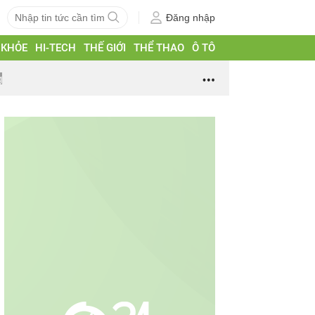
Đăng nhập
 KHỎE
HI-TECH
THẾ GIỚI
THỂ THAO
Ô TÔ
g