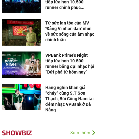
tiếp lửa hơn 10.500
runner chinh phục...
Từ sức lan tỏa của MV
"Đảng Vì nhân dân" nhìn
về sức sống của âm nhạc
chính luận
VPBank Prime's Night
tiếp lửa hơn 10.500
runner bằng đại nhạc hội
“Bứt phá từ hôm nay”
Hàng nghìn khán giả
“cháy” cùng S.T Sơn
Thạch, Bùi Công Nam tại
đêm nhạc VPBank ở Đà
Nẵng
SHOWBIZ
Xem thêm