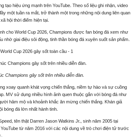
 tạo hiệu ứng mạnh trên YouTube. Theo số liệu ghi nhận, video
đầy một tuần ra mắt, trở thành một trong những nội dung liên quan
 hội thời điểm hiện tại.
dành cho World Cup 2026, Champions được fan bóng đá xem như
u nhờ giai điệu sôi động, tinh thần bóng đá xuyên suốt sản phẩm.
c Champions gây sốt trên nhiều diễn đàn.
ung xoay quanh khát vọng chiến thắng, niềm tự hào và sự cuồng
up. MV sử dụng nhiều hình ảnh quen thuộc gắn với bóng đá như
gười hâm mộ và khoảnh khắc ăn mừng chiến thắng. Khán giả
i bóng đá lớn nhất hành tinh.
peed, tên thật Darren Jason Watkins Jr., sinh năm 2005 tại
n YouTube từ năm 2016 với các nội dung về trò chơi điện tử trước
c.