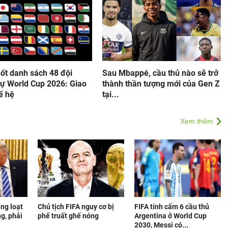
ốt danh sách 48 đội
Sau Mbappé, cầu thủ nào sẽ trở
dự World Cup 2026: Giao
thành thần tượng mới của Gen Z
ế hệ
tại...
Xem thêm
àng loạt
Chủ tịch FIFA nguy cơ bị
FIFA tính cấm 6 cầu thủ
g, phải
phế truất ghế nóng
Argentina ở World Cup
2030, Messi có...