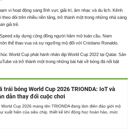
 vi hoạt động sang lĩnh vực giải trí, âm nhạc và du lịch. Kênh
 theo dõi trên nhiều nền tảng, trở thành một trong những nhà sáng
n giả trẻ.
owSpeed xây dựng cộng đồng người hâm mộ toàn cầu. Nam
 môn thể thao vua và sự ngưỡng mộ đối với Cristiano Ronaldo.
húc World Cup phát hành nhân dịp World Cup 2022 tại Qatar. Sản
uTube và trở thành một trong những bài hát về bóng đá nổi bật
ã trái bóng World Cup 2026 TRIONDA: IoT và
án dẫn thay đổi cuộc chơi
g World Cup 2026 mang tên TRIONDA đang làm điên đảo giới mộ
sự xuất hiện của siêu chip, thiết kế khí động học hoàn hảo, mức