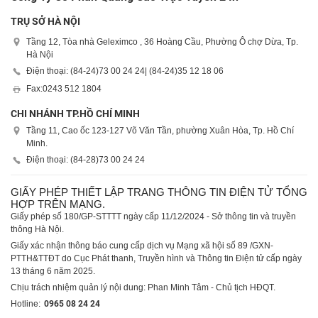
TRỤ SỞ HÀ NỘI
Tầng 12, Tòa nhà Geleximco , 36 Hoàng Cầu, Phường Ô chợ Dừa, Tp.
Hà Nội
Điện thoại: (84-24)
73 00 24 24
| (84-24)
35 12 18 06
Fax:
0243 512 1804
CHI NHÁNH TP.HỒ CHÍ MINH
Tầng 11, Cao ốc 123-127 Võ Văn Tần, phường Xuân Hòa, Tp. Hồ Chí
Minh.
Điện thoại: (84-28)
73 00 24 24
GIẤY PHÉP THIẾT LẬP TRANG THÔNG TIN ĐIỆN TỬ TỔNG
HỢP TRÊN MẠNG.
Giấy phép số 180/GP-STTTT ngày cấp 11/12/2024 - Sở thông tin và truyền
thông Hà Nội.
Giấy xác nhận thông báo cung cấp dịch vụ Mạng xã hội số 89 /GXN-
PTTH&TTĐT do Cục Phát thanh, Truyền hình và Thông tin Điện tử cấp ngày
13 tháng 6 năm 2025.
Chịu trách nhiệm quản lý nội dung: Phan Minh Tâm - Chủ tịch HĐQT.
Hotline:
0965 08 24 24