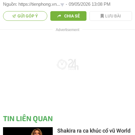
Nguồn: https://tienphong.vn...
-
09/05/2026 13:08 PM
GỬI GÓP Ý
CHIA SẺ
LƯU BÀI
TIN LIÊN QUAN
Shakira ra ca khúc cổ vũ World