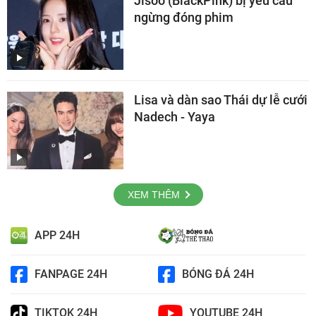
Jisoo (BlackPink) bị yêu cầu
ngừng đóng phim
Lisa và dàn sao Thái dự lễ cưới
Nadech - Yaya
XEM THÊM
APP 24H
FANPAGE 24H
BÓNG ĐÁ 24H
TIKTOK 24H
YOUTUBE 24H