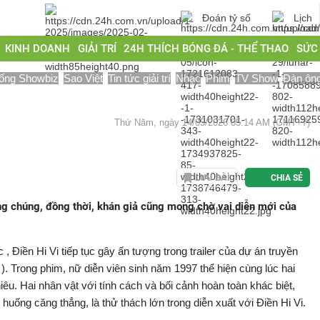
Đoán tỷ số
Lịch
KINH DOANH
GIẢI TRÍ
24H THÍCH BÓNG ĐÁ - THỂ THAO
SỨC
ống Showbiz
Sao Việt
Tin tức giải trí
Nhạc
Phim
TV Show
Đàn ôn
Thứ Năm, ngày 14/05/2026 05:14 AM (GMT+7)
LƯU BÀI
CHIA SẺ
ông chúng, đồng thời, khán giả cũng mong chờ vai diễn mới của
, Điền Hi Vi tiếp tục gây ấn tượng trong trailer của dự án truyền
). Trong phim, nữ diễn viên sinh năm 1997 thể hiện cùng lúc hai
êu. Hai nhân vật với tính cách và bối cảnh hoàn toàn khác biệt,
huống căng thẳng, là thử thách lớn trong diễn xuất với Điền Hi Vi.