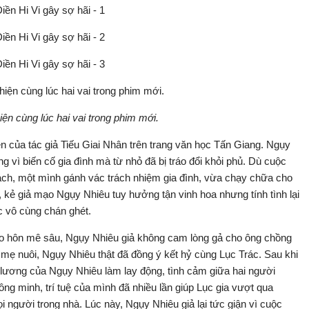
hiện cùng lúc hai vai trong phim mới.
ên của tác giả Tiếu Giai Nhân trên trang văn học Tấn Giang. Ngụy
 vì biến cố gia đình mà từ nhỏ đã bị tráo đổi khỏi phủ. Dù cuộc
rách, một mình gánh vác trách nhiệm gia đình, vừa chạy chữa cho
, kẻ giả mạo Ngụy Nhiêu tuy hưởng tận vinh hoa nhưng tính tình lại
 vô cùng chán ghét.​
 vào hôn mê sâu, Ngụy Nhiêu giả không cam lòng gả cho ông chồng
ho mẹ nuôi, Ngụy Nhiêu thật đã đồng ý kết hỷ cùng Lục Trác. Sau khi
ện lương của Ngụy Nhiêu làm lay động, tình cảm giữa hai người
g minh, trí tuệ của mình đã nhiều lần giúp Lục gia vượt qua
i người trong nhà. Lúc này, Ngụy Nhiêu giả lại tức giận vì cuộc