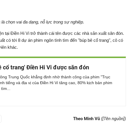
 là chọn vai đa dạng, nỗ lực trong sự nghiệp.
n tại Điền Hi Vi trở thành cái tên được các nhà sản xuất săn đón.
t có tới 8 dự án phim ngôn tình tìm đến "búp bê cổ trang", cô có
viên khác.
ê cổ trang' Điền Hi Vi được săn đón
hông Trung Quốc khẳng định nhờ thành công của phim "Trục
nh tiếng và địa vị của Điền Hi Vi tăng cao, 80% kịch bản phim
tìm...
Theo Minh Vũ
([Tên nguồn])