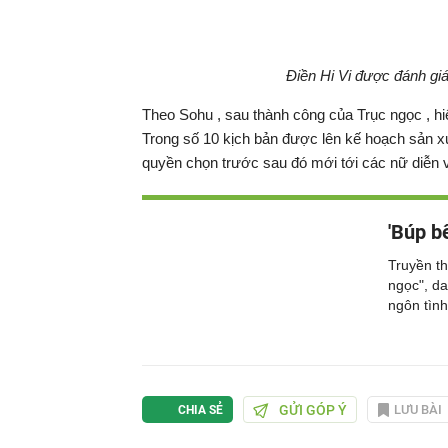
Điền Hi Vi được đánh giá
Theo Sohu , sau thành công của Trục ngọc , hiệ
Trong số 10 kịch bản được lên kế hoạch sản xuấ
quyền chọn trước sau đó mới tới các nữ diễn 
'Búp b
Truyền t
ngọc", da
ngôn tình 
GỬI GÓP Ý
LƯU BÀI
CHIA SẺ