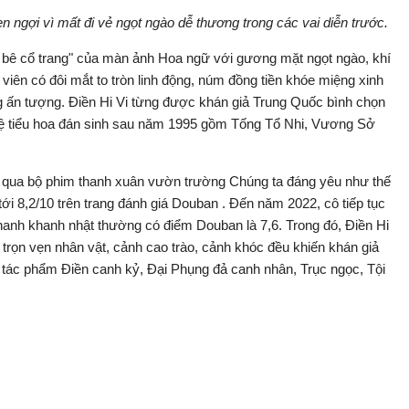
 ngợi vì mất đi vẻ ngọt ngào dễ thương trong các vai diễn trước.
úp bê cổ trang" của màn ảnh Hoa ngữ với gương mặt ngọt ngào, khí
 viên có đôi mắt to tròn linh động, núm đồng tiền khóe miệng xinh
ng ấn tượng. Điền Hi Vi từng được khán giả Trung Quốc bình chọn
hệ tiểu hoa đán sinh sau năm 1995 gồm Tống Tổ Nhi, Vương Sở
h qua bộ phim thanh xuân vườn trường Chúng ta đáng yêu như thế
ới 8,2/10 trên trang đánh giá Douban . Đến năm 2022, cô tiếp tục
Khanh khanh nhật thường có điểm Douban là 7,6. Trong đó, Điền Hi
n trọn vẹn nhân vật, cảnh cao trào, cảnh khóc đều khiến khán giả
c tác phẩm Điền canh kỷ, Đại Phụng đả canh nhân, Trục ngọc, Tội