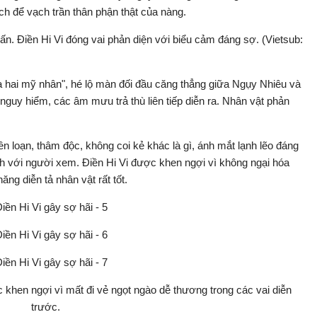
h để vạch trần thân phận thật của nàng.
n. Điền Hi Vi đóng vai phản diện với biểu cảm đáng sợ. (Vietsub:
ủa hai mỹ nhân", hé lộ màn đối đầu căng thẳng giữa Ngụy Nhiêu và
nguy hiểm, các âm mưu trả thù liên tiếp diễn ra. Nhân vật phản
ên loạn, thâm độc, không coi kẻ khác là gì, ánh mắt lạnh lẽo đáng
 với người xem. Điền Hi Vi được khen ngợi vì không ngại hóa
ng diễn tả nhân vật rất tốt.