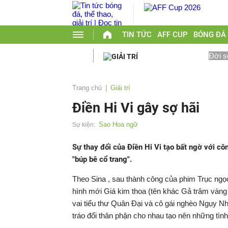
TIN TỨC
AFF CUP
BÓNG ĐÁ
Đời s
Trang chủ
Giải trí
Điền Hi Vi gây sợ hãi
Sao Hoa ngữ
Sự kiện:
Sự thay đổi của Điền Hi Vi tạo bất ngờ với c
"búp bê cổ trang".
Theo Sina , sau thành công của phim Trục ngọc 
hình mới Giá kim thoa (tên khác Gả trâm vàng 
vai tiểu thư Quân Đại và cô gái nghèo Ngụy Nhi
tráo đổi thân phận cho nhau tạo nên những tình 