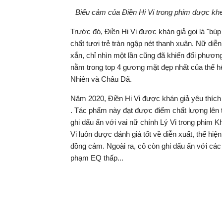
Biểu cảm của Điền Hi Vi trong phim được khen
​Trước đó, Điền Hi Vi được khán giả gọi là "b
chất tươi trẻ tràn ngập nét thanh xuân. Nữ diễn
xắn, chỉ nhìn một lần cũng đã khiến đối phươ
nằm trong top 4 gương mặt đẹp nhất của thế 
Nhiên và Châu Dã.
Năm 2020, Điền Hi Vi được khán giả yêu thíc
. Tác phẩm này đạt được điểm chất lượng lên t
ghi dấu ấn với vai nữ chính Lý Vi trong phim 
Vi luôn được đánh giá tốt về diễn xuất, thể hiệ
đồng cảm. Ngoài ra, cô còn ghi dấu ấn với cá
phạm EQ thấp...