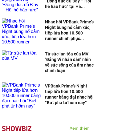
“Đông đúc đủ Đầy – Hội
hè háo hức” tại Hà...
Nhạc hội VPBank Prime's
Night bùng nổ cảm xúc,
tiếp lửa hơn 10.500
runner chinh phục...
Từ sức lan tỏa của MV
"Đảng Vì nhân dân" nhìn
về sức sống của âm nhạc
chính luận
VPBank Prime's Night
tiếp lửa hơn 10.500
runner bằng đại nhạc hội
“Bứt phá từ hôm nay”
SHOWBIZ
Xem thêm