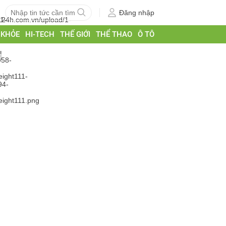
Đăng nhập
 KHỎE
HI-TECH
THẾ GIỚI
THỂ THAO
Ô TÔ
g