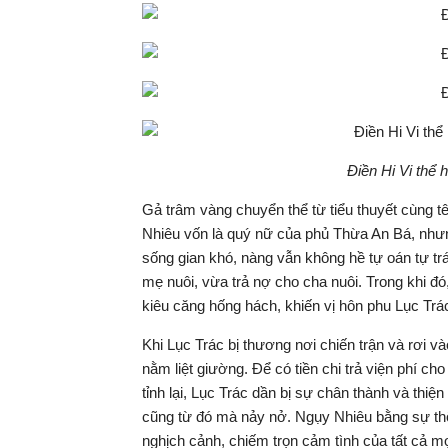
Điền Hi Vi thể 
Gả trâm vàng chuyển thể từ tiểu thuyết cùng t
Nhiêu vốn là quý nữ của phủ Thừa An Bá, nhưng
sống gian khó, nàng vẫn không hề tự oán tự t
mẹ nuôi, vừa trả nợ cho cha nuôi. Trong khi đó
kiêu căng hống hách, khiến vị hôn phu Lục Trác
Khi Lục Trác bị thương nơi chiến trận và rơi
nằm liệt giường. Để có tiền chi trả viện phí c
tỉnh lại, Lục Trác dần bị sự chân thành và thi
cũng từ đó mà nảy nở. Ngụy Nhiêu bằng sự thôn
nghịch cảnh, chiếm trọn cảm tình của tất cả mọ