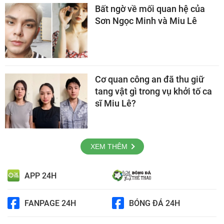
Bất ngờ về mối quan hệ của
Sơn Ngọc Minh và Miu Lê
Cơ quan công an đã thu giữ
tang vật gì trong vụ khởi tố ca
sĩ Miu Lê?
XEM THÊM
APP 24H
FANPAGE 24H
BÓNG ĐÁ 24H