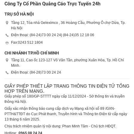
Công Ty Cổ Phần Quảng Cáo Trực Tuyến 24h
TRỤ SỞ HÀ NỘI
Tầng 12, Tòa nhà Geleximco , 36 Hoàng Cầu, Phường Ô chợ Dừa, Tp.
Hà Nội
Điện thoại: (84-24)
73 00 24 24
| (84-24)
35 12 18 06
Fax:
0243 512 1804
CHI NHÁNH TP.HỒ CHÍ MINH
Tầng 11, Cao ốc 123-127 Võ Văn Tần, phường Xuân Hòa, Tp. Hồ Chí
Minh.
Điện thoại: (84-28)
73 00 24 24
GIẤY PHÉP THIẾT LẬP TRANG THÔNG TIN ĐIỆN TỬ TỔNG
HỢP TRÊN MẠNG.
Giấy phép số 180/GP-STTTT ngày cấp 11/12/2024 - Sở thông tin và truyền
thông Hà Nội.
Giấy xác nhận thông báo cung cấp dịch vụ Mạng xã hội số 89 /GXN-
PTTH&TTĐT do Cục Phát thanh, Truyền hình và Thông tin Điện tử cấp ngày
13 tháng 6 năm 2025.
Chịu trách nhiệm quản lý nội dung: Phan Minh Tâm - Chủ tịch HĐQT.
Hotline:
0965 08 24 24