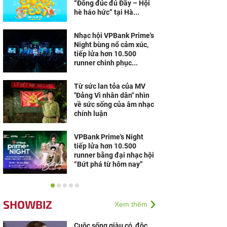
“Đông đúc đủ Đầy – Hội
hè háo hức” tại Hà...
Nhạc hội VPBank Prime's
Night bùng nổ cảm xúc,
tiếp lửa hơn 10.500
runner chinh phục...
Từ sức lan tỏa của MV
"Đảng Vì nhân dân" nhìn
về sức sống của âm nhạc
chính luận
VPBank Prime's Night
tiếp lửa hơn 10.500
runner bằng đại nhạc hội
“Bứt phá từ hôm nay”
Hàng nghìn khán giả
“cháy” cùng S.T Sơn
SHOWBIZ
Xem thêm
Thạch, Bùi Công Nam tại
đêm nhạc VPBank ở Đà
Nẵng
Cuộc sống giàu có, độc