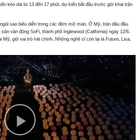
n kéo dài từ 13 đến 17 phút, dự kiến bắt đầu trước giờ khai trận
ngôi sao biểu diễn trong các đêm mở màn. Ở Mỹ, trận đấu đầu
g sân vận động SoFi, thành phố Inglewood (California) ngày 12/6.
i Mỹ, giữ vai trò hát chính. Những nghệ sĩ còn lại là Future, Lisa,
Play