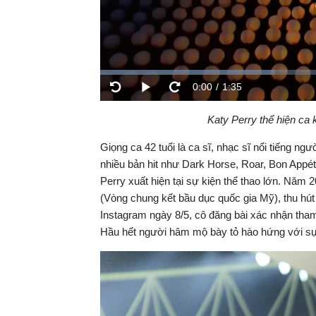
Đã
tải
:
Thời
0:00
/
Duration
1:35
Phát
33.45%
Backward
Forward
gian
Katy Perry thể hiện ca
hiện
Giọng ca 42 tuổi là ca sĩ, nhạc sĩ nổi tiếng n
nhiều bản hit như Dark Horse, Roar, Bon Appéti
tại
Perry xuất hiện tại sự kiện thể thao lớn. Năm 
(Vòng chung kết bầu dục quốc gia Mỹ), thu hút 
Instagram ngày 8/5, cô đăng bài xác nhận tham
Hầu hết người hâm mộ bày tỏ hào hứng với sự