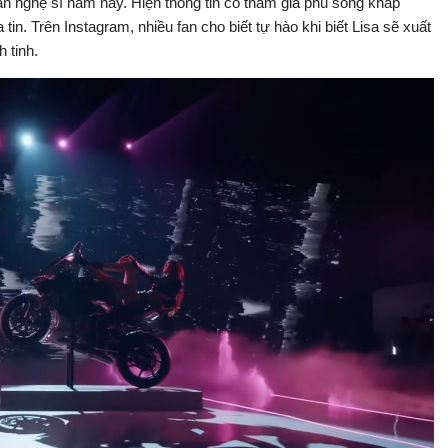
àn nghệ sĩ năm nay. Hiện thông tin cô tham gia phủ sóng khắp
in. Trên Instagram, nhiều fan cho biết tự hào khi biết Lisa sẽ xuất
 tinh.