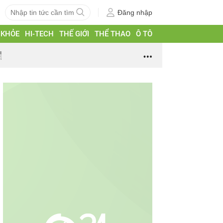
Đăng nhập
 KHỎE
HI-TECH
THẾ GIỚI
THỂ THAO
Ô TÔ
g