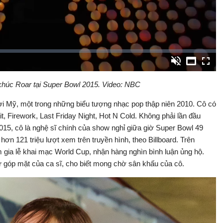
Video
Bật
Toàn
Backward
âm
màn
thanh
hình
 khúc Roar tại Super Bowl 2015. Video: NBC
gười Mỹ, một trong những biểu tượng nhạc pop thập niên 2010. Cô có
t, Firework, Last Friday Night, Hot N Cold. Không phải lần đầu
2015, cô là nghệ sĩ chính của show nghỉ giữa giờ Super Bowl 49
hơn 121 triệu lượt xem trên truyền hình, theo Billboard. Trên
 gia lễ khai mạc World Cup, nhận hàng nghìn bình luận ủng hộ.
 góp mặt của ca sĩ, cho biết mong chờ sân khấu của cô.