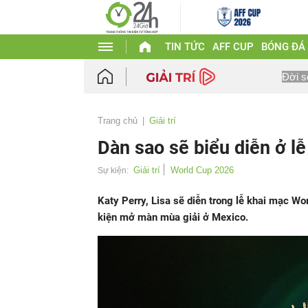
TIN TỨC
AFF CUP
BÓNG ĐÁ
Đời s
Trang chủ
Giải trí
Dàn sao sẽ biểu diễn ở l
Giải trí
World Cup 2026
Sự kiện:
Katy Perry, Lisa sẽ diễn trong lễ khai mạc Wo
kiện mở màn mùa giải ở Mexico.