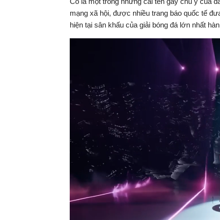
Cô là một trong những cái tên gây chú ý của d
mạng xã hội, được nhiều trang báo quốc tế đưa t
hiện tại sân khấu của giải bóng đá lớn nhất hành