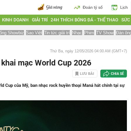
Đoán tỷ số
Lịch
KINH DOANH
GIẢI TRÍ
24H THÍCH BÓNG ĐÁ - THỂ THAO
SỨC
ống Showbiz
Sao Việt
Tin tức giải trí
Nhạc
Phim
TV Show
Đàn ôn
Thứ Ba, ngày 12/05/2026 04:00 AM (GMT+7)
ễ khai mạc World Cup 2026
LƯU BÀI
CHIA SẺ
rld Cup của Mỹ, ban nhạc rock huyền thoại Maná hát chính tại sự