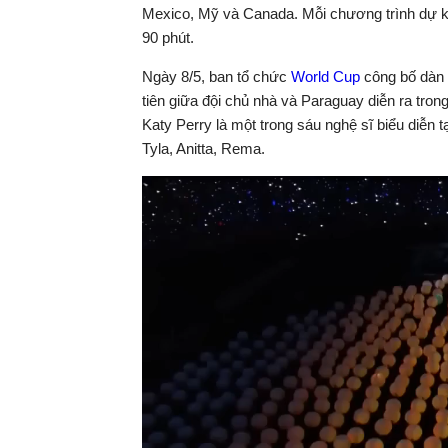
Mexico, Mỹ và Canada. Mỗi chương trình dự kiế
90 phút.
Ngày 8/5, ban tổ chức
World Cup
công bố dàn 
tiên giữa đội chủ nhà và Paraguay diễn ra tron
Katy Perry là một trong sáu nghệ sĩ biểu diễn tạ
Tyla, Anitta, Rema.