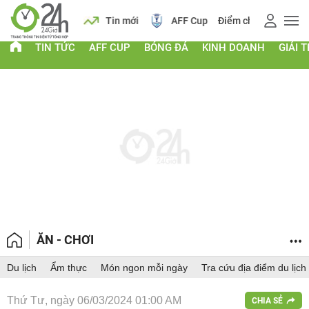
 vàng
Lịch
Tin mới
AFF Cup
Điểm chuẩn 2026
TIN TỨC
AFF CUP
BÓNG ĐÁ
KINH DOANH
GIẢI T
ĂN - CHƠI
Du lịch
Ẩm thực
Món ngon mỗi ngày
Tra cứu địa điểm du lịch
Thứ Tư, ngày 06/03/2024 01:00 AM
CHIA SẺ