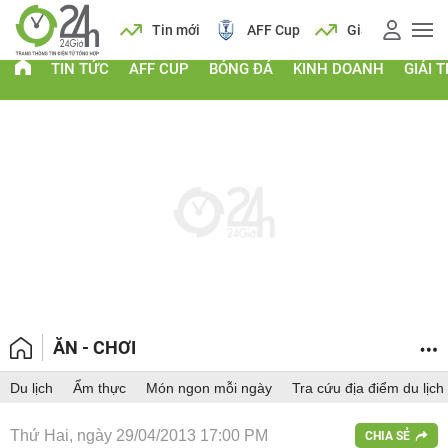
 vàng
Lịch
Tin mới
AFF Cup
Giá vàng
TIN TỨC
AFF CUP
BÓNG ĐÁ
KINH DOANH
GIẢI T
ĂN - CHƠI
Du lịch
Ẩm thực
Món ngon mỗi ngày
Tra cứu địa điểm du lịch
Thứ Hai, ngày 29/04/2013 17:00 PM
CHIA SẺ