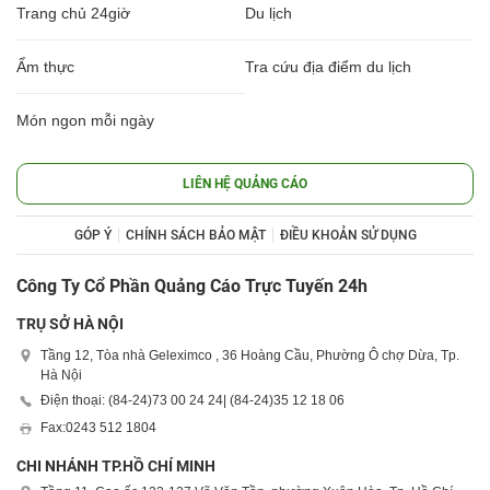
Trang chủ 24giờ
Du lịch
Ẩm thực
Tra cứu địa điểm du lịch
Món ngon mỗi ngày
LIÊN HỆ QUẢNG CÁO
GÓP Ý
CHÍNH SÁCH BẢO MẬT
ĐIỀU KHOẢN SỬ DỤNG
Công Ty Cổ Phần Quảng Cáo Trực Tuyến 24h
TRỤ SỞ HÀ NỘI
Tầng 12, Tòa nhà Geleximco , 36 Hoàng Cầu, Phường Ô chợ Dừa, Tp.
Hà Nội
Điện thoại: (84-24)
73 00 24 24
| (84-24)
35 12 18 06
Fax:
0243 512 1804
CHI NHÁNH TP.HỒ CHÍ MINH