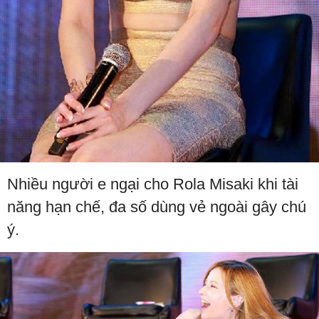
Nhiều người e ngại cho Rola Misaki khi tài
năng hạn chế, đa số dùng vẻ ngoài gây chú
ý.