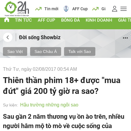
ch
Tin mới
AFF Cup
Giá vàng
Lịch
Ti
TIN TỨC
AFF CUP
BÓNG ĐÁ
KINH DOANH
GIẢI T
Đời sống Showbiz
Sao Việt
Sao Châu Á
Talk với Sao
Thứ Tư, ngày 02/08/2017 00:54 AM
Thiên thần phim 18+ được "mua
đứt" giá 200 tỷ giờ ra sao?
Hậu trường những ngôi sao
Sự kiện:
Sau gần 2 năm thương vụ ồn ào trên, nhiều
người hâm mộ tò mò về cuộc sống của