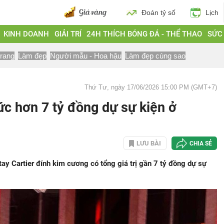
Đoán tỷ số
Lịch
KINH DOANH
GIẢI TRÍ
24H THÍCH BÓNG ĐÁ - THỂ THAO
SỨC
trang
Làm đẹp
Người mẫu - Hoa hậu
Làm đẹp cùng sao
Thứ Tư, ngày 17/06/2026 15:00 PM (GMT+7)
c hơn 7 tỷ đồng dự sự kiện ở
LƯU BÀI
CHIA SẺ
ay Cartier đính kim cương có tổng giá trị gần 7 tỷ đồng dự sự