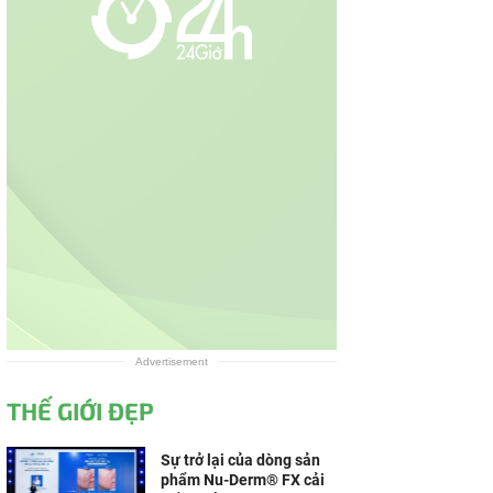
Advertisement
THẾ GIỚI ĐẸP
Sự trở lại của dòng sản
phẩm Nu-Derm® FX cải