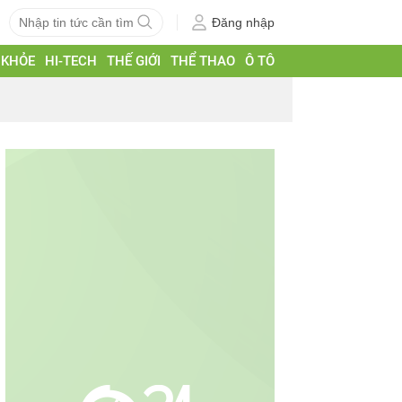
Đăng nhập
 KHỎE
HI-TECH
THẾ GIỚI
THỂ THAO
Ô TÔ