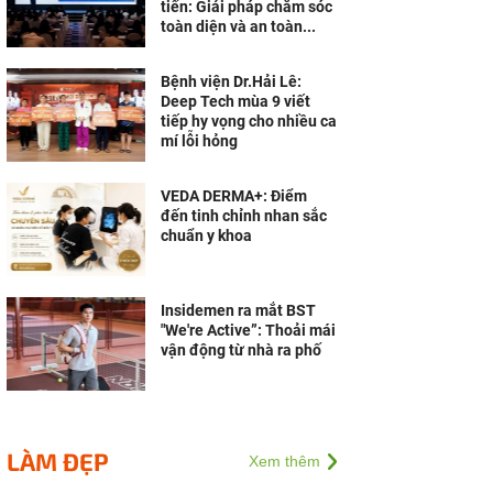
tiến: Giải pháp chăm sóc
toàn diện và an toàn...
Bệnh viện Dr.Hải Lê:
Deep Tech mùa 9 viết
tiếp hy vọng cho nhiều ca
mí lỗi hỏng
VEDA DERMA+: Điểm
đến tinh chỉnh nhan sắc
chuẩn y khoa
Insidemen ra mắt BST
"We're Active”: Thoải mái
vận động từ nhà ra phố
LÀM ĐẸP
Xem thêm