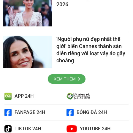
2026
'Người phụ nữ đẹp nhất thế
giới' biến Cannes thành sàn
diễn riêng với loạt váy áo gây
choáng
XEM THÊM
APP 24H
FANPAGE 24H
BÓNG ĐÁ 24H
TIKTOK 24H
YOUTUBE 24H