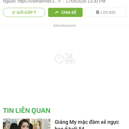
Nguồn: https://vietnamnet.v...
-
17/05/2026 13:30 PM
GỬI GÓP Ý
CHIA SẺ
LƯU BÀI
TIN LIÊN QUAN
Giáng My mặc đầm xẻ ngực
bạo ở tuổi 54